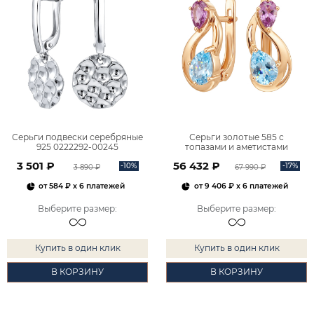
Серьги подвески серебряные
Серьги золотые 585 с
925 0222292-00245
топазами и аметистами
2101828М00900
3 501 ₽
56 432 ₽
-10%
-17%
3 890 ₽
67 990 ₽
от
584 ₽
x 6 платежей
от
9 406 ₽
x 6 платежей
Выберите размер
:
Выберите размер
:
Купить в один клик
Купить в один клик
В КОРЗИНУ
В КОРЗИНУ