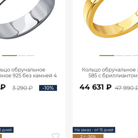
льцо обручальное
Кольцо обручальное 
ное 925 без камней 4
585 с бриллиантом
м 1000019-00245
1000021-02731
 ₽
44 631 ₽
3 290 ₽
47 990 
-10%
В КОРЗИНУ
В КОРЗИНУ
15 дней
На заказ - от 15 дней
2 = -30%