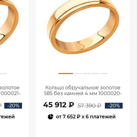
золотое
Кольцо обручальное золотое
1000021-
585 без камней 4 мм 1000020-
00240
45 912 ₽
₽
57 390 ₽
-20%
-20%
атежей
от
7 652 ₽
x 6 платежей
В КОРЗИНУ