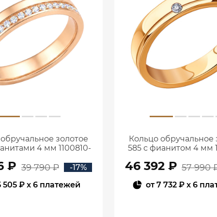
 обручальное золотое
Кольцо обручальное 
ианитами 4 мм 1100810-
585 с фианитом 4 мм 
00770
00770
6 ₽
46 392 ₽
39 790 ₽
57 990 
-17%
5 505 ₽
x 6 платежей
от
7 732 ₽
x 6 пл
В КОРЗИНУ
В КОРЗИНУ