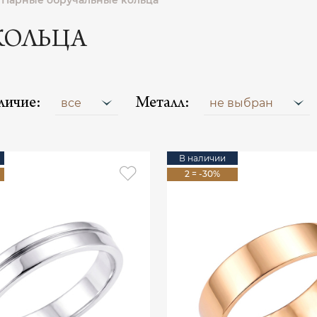
Парные обручальные кольца
КОЛЬЦА
личие:
Металл:
все
не выбран
В наличии
2 = -30%