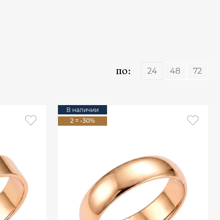
по:
24
48
72
В наличии
2 = -30%