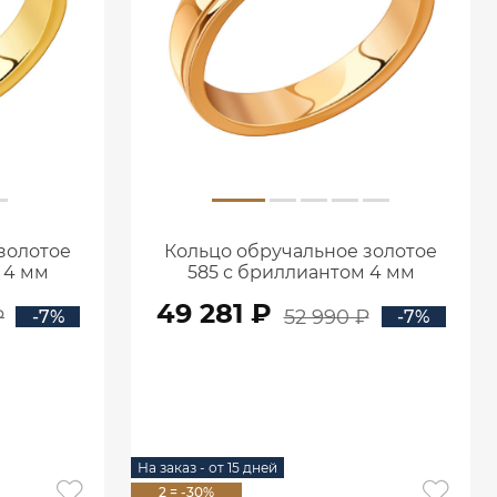
золотое
Кольцо обручальное золотое
 4 мм
585 с бриллиантом 4 мм
1000021-00000
49 281 ₽
₽
52 990 ₽
-7%
-7%
В КОРЗИНУ
На заказ - от 15 дней
2 = -30%