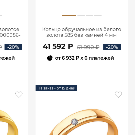
золотое
Кольцо обручальное из белого
1000986-
золота 585 без камней 4 мм
1000019-00242
41 592 ₽
₽
51 990 ₽
-20%
-20%
атежей
от
6 932 ₽
x 6 платежей
В КОРЗИНУ
На заказ - от 15 дней