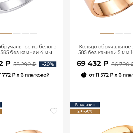
обручальное из белого
Кольцо обручальное 
 585 без камней 4 мм
585 без камней 5 мм 
1000020-00242
00240
2 ₽
69 432 ₽
58 290 ₽
86 790 
-20%
7 772 ₽
x 6 платежей
от
11 572 ₽
x 6 пл
В КОРЗИНУ
В КОРЗИНУ
В наличии
2 = -30%