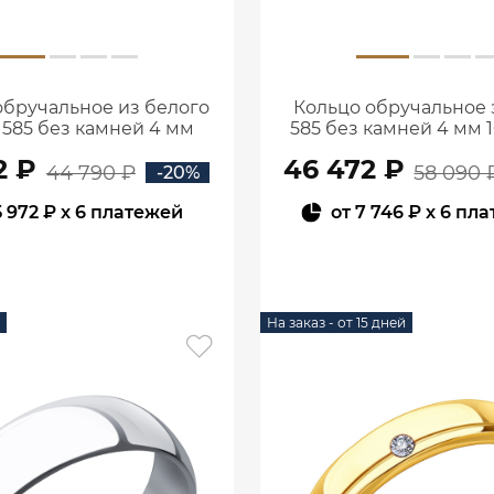
обручальное из белого
Кольцо обручальное 
 585 без камней 4 мм
585 без камней 4 мм 
1000986-00242
00241
2 ₽
46 472 ₽
44 790 ₽
58 090 
-20%
5 972 ₽
x 6 платежей
от
7 746 ₽
x 6 пл
В КОРЗИНУ
В КОРЗИНУ
На заказ - от 15 дней