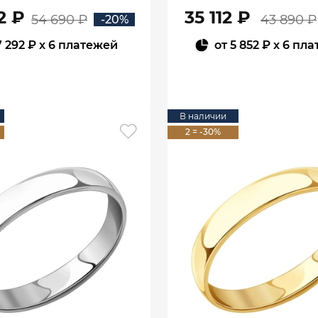
1000902-00242
1000025-0024
2 ₽
35 112 ₽
54 690 ₽
43 890 ₽
-20%
7 292 ₽
x 6 платежей
от
5 852 ₽
x 6 пла
В КОРЗИНУ
В КОРЗИНУ
В наличии
2 = -30%