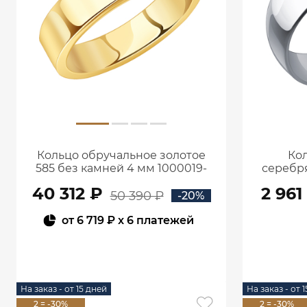
Кольцо обручальное золотое
Ко
585 без камней 4 мм 1000019-
серебря
00241
м
40 312 ₽
2 961
50 390 ₽
-20%
от
6 719 ₽
x 6 платежей
В КОРЗИНУ
На заказ - от 15 дней
На заказ - от 
2 = -30%
2 = -30%