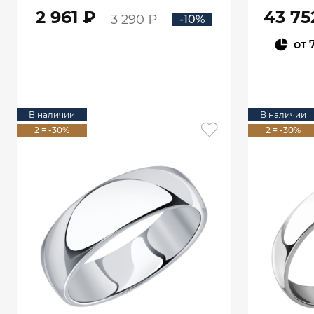
мм 1000009-00245
2 961 ₽
43 75
3 290 ₽
-10%
от
В КОРЗИНУ
В наличии
В наличии
2 = -30%
2 = -30%