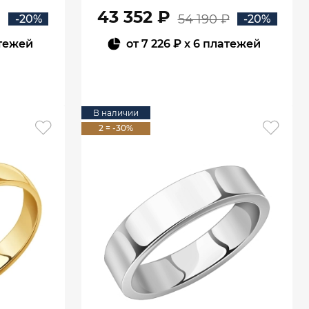
2
00240
43 352 ₽
54 190 ₽
-20%
-20%
тежей
от
7 226 ₽
x 6 платежей
В КОРЗИНУ
В наличии
2 = -30%