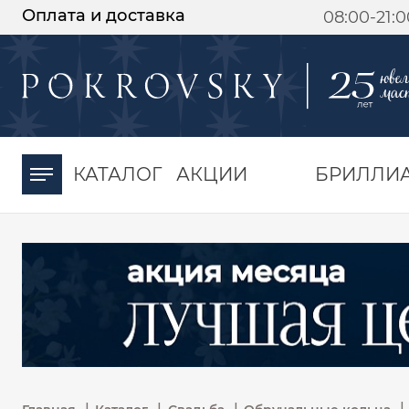
Оплата и доставка
08:00-21:
-30%
от 15 дней с
момента оплаты
КАТАЛОГ
АКЦИИ
БРИЛЛИ
|
|
|
|