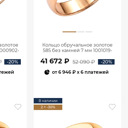
золотое
Кольцо обручальное золотое
1000902-
585 без камней 7 мм 1001019-
00240
41 672 ₽
₽
52 090 ₽
-20%
-20%
атежей
от
6 946 ₽
x 6 платежей
В КОРЗИНУ
В наличии
2 = -30%