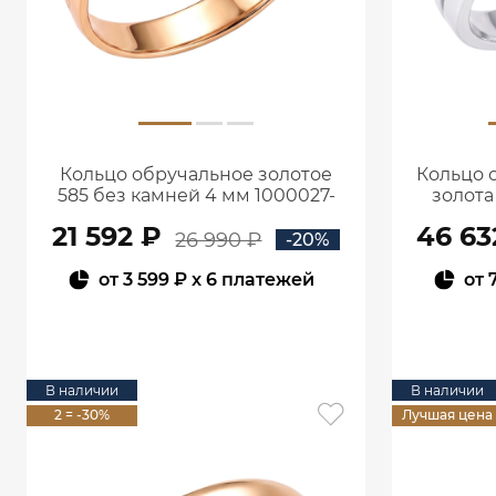
Кольцо обручальное золотое
Кольцо 
585 без камней 4 мм 1000027-
золота
00240
21 592 ₽
46 63
26 990 ₽
-20%
от
3 599 ₽
x 6 платежей
от
В КОРЗИНУ
В наличии
В наличии
2 = -30%
Лучшая цена