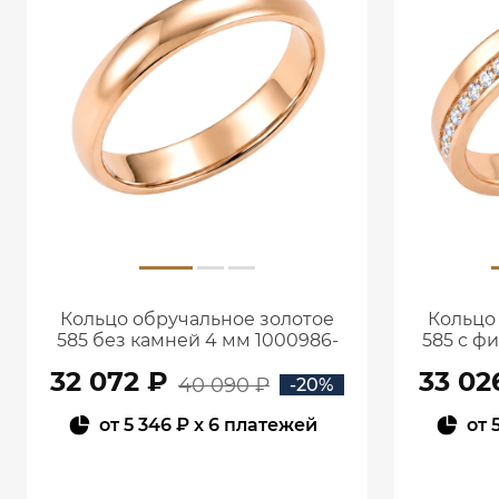
Кольцо обручальное золотое
Кольцо
585 без камней 4 мм 1000986-
585 с ф
00240
32 072 ₽
33 02
40 090 ₽
-20%
от
5 346 ₽
x 6 платежей
от
В КОРЗИНУ