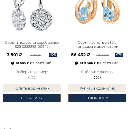
Серьги подвески серебряные
Серьги золотые 585 с
925 0222292-00245
топазами и аметистами
2101828М00900
3 501 ₽
56 432 ₽
-10%
-17%
3 890 ₽
67 990 ₽
от
584 ₽
x 6 платежей
от
9 406 ₽
x 6 платежей
Выберите размер
:
Выберите размер
:
Купить в один клик
Купить в один клик
В КОРЗИНУ
В КОРЗИНУ