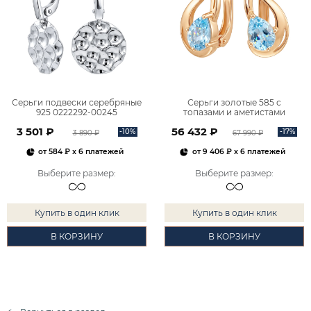
Серьги подвески серебряные
Серьги золотые 585 с
925 0222292-00245
топазами и аметистами
2101828М00900
3 501 ₽
56 432 ₽
-10%
-17%
3 890 ₽
67 990 ₽
от
584 ₽
x 6 платежей
от
9 406 ₽
x 6 платежей
Выберите размер
:
Выберите размер
:
Купить в один клик
Купить в один клик
В КОРЗИНУ
В КОРЗИНУ