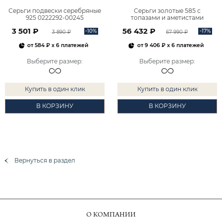
Серьги подвески серебряные
Серьги золотые 585 с
925 0222292-00245
топазами и аметистами
2101828М00900
3 501 ₽
56 432 ₽
-10%
-17%
3 890 ₽
67 990 ₽
от
584 ₽
x 6 платежей
от
9 406 ₽
x 6 платежей
Выберите размер
:
Выберите размер
:
Купить в один клик
Купить в один клик
В КОРЗИНУ
В КОРЗИНУ
Вернуться в раздел
О КОМПАНИИ