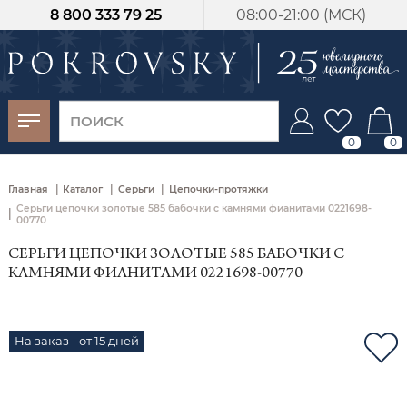
8 800 333 79 25
08:00-21:00 (МСК)
-30%
от 15 дней с
момента оплаты
0
0
|
|
|
Главная
Каталог
Серьги
Цепочки-протяжки
Серьги цепочки золотые 585 бабочки с камнями фианитами 0221698-
|
00770
СЕРЬГИ ЦЕПОЧКИ ЗОЛОТЫЕ 585 БАБОЧКИ С
КАМНЯМИ ФИАНИТАМИ 0221698-00770
На заказ - от 15 дней