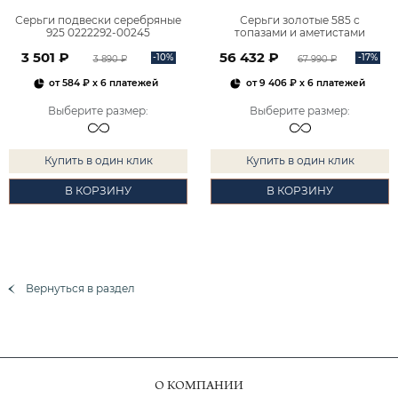
Серьги подвески серебряные
Серьги золотые 585 с
925 0222292-00245
топазами и аметистами
2101828М00900
3 501 ₽
56 432 ₽
-10%
-17%
3 890 ₽
67 990 ₽
от
584 ₽
x 6 платежей
от
9 406 ₽
x 6 платежей
Выберите размер
:
Выберите размер
:
Купить в один клик
Купить в один клик
В КОРЗИНУ
В КОРЗИНУ
Вернуться в раздел
О КОМПАНИИ