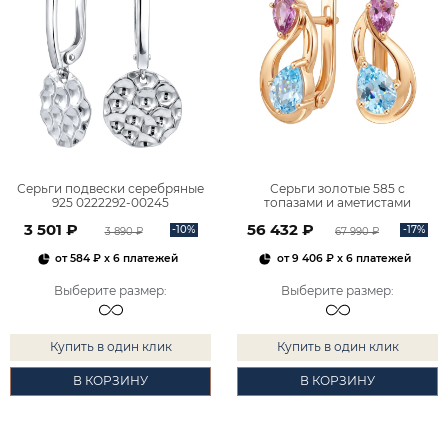
Серьги подвески серебряные
Серьги золотые 585 с
925 0222292-00245
топазами и аметистами
2101828М00900
3 501 ₽
56 432 ₽
-10%
-17%
3 890 ₽
67 990 ₽
от
584 ₽
x 6 платежей
от
9 406 ₽
x 6 платежей
Выберите размер
:
Выберите размер
:
Купить в один клик
Купить в один клик
В КОРЗИНУ
В КОРЗИНУ