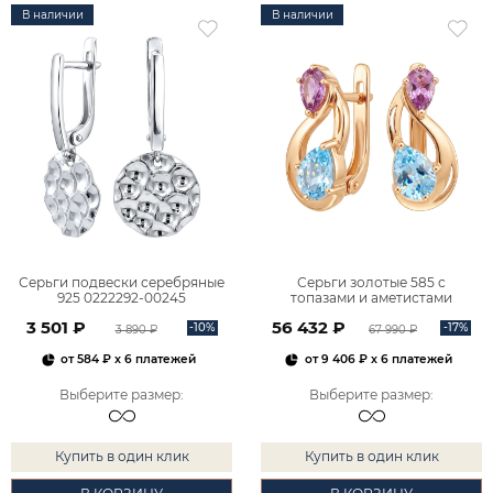
В наличии
В наличии
Серьги подвески серебряные
Серьги золотые 585 с
925 0222292-00245
топазами и аметистами
2101828М00900
3 501 ₽
56 432 ₽
-10%
-17%
3 890 ₽
67 990 ₽
от
584 ₽
x 6 платежей
от
9 406 ₽
x 6 платежей
Выберите размер
:
Выберите размер
:
Купить в один клик
Купить в один клик