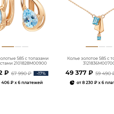
золотые 585 с топазами
Колье золотое 585 с 
истами 2101828М00900
3121836М0070
2 ₽
49 377 ₽
67 990 ₽
59 490 
-17%
 406 ₽
x 6 платежей
от
8 230 ₽
x 6 пл
В КОРЗИНУ
В КОРЗИНУ