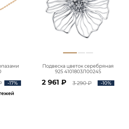
топазами
Подвеска цветок серебряная
0
925 4101803Л00245
2 961 ₽
₽
3 290 ₽
-17%
-10%
атежей
В КОРЗИНУ