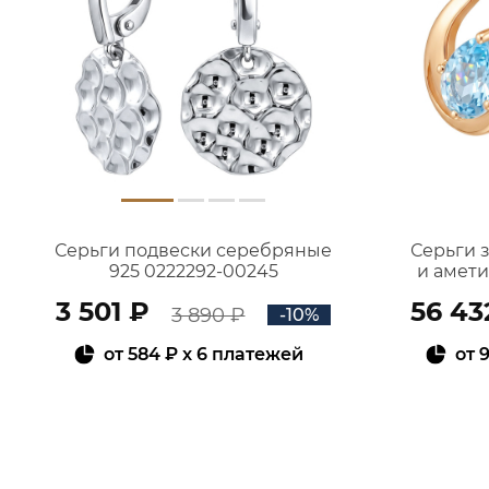
Серьги подвески серебряные
Серьги 
925 0222292-00245
и амет
3 501 ₽
56 43
3 890 ₽
-10%
от
584 ₽
x 6 платежей
от
9
В КОРЗИНУ