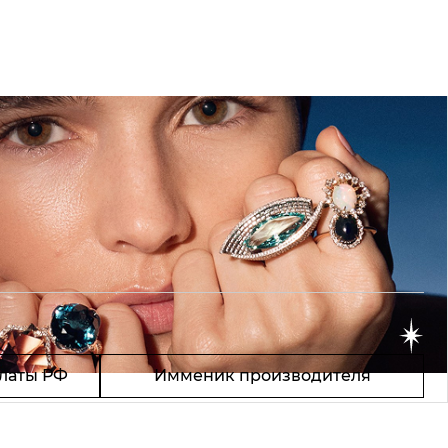
латы РФ
Имменик производителя