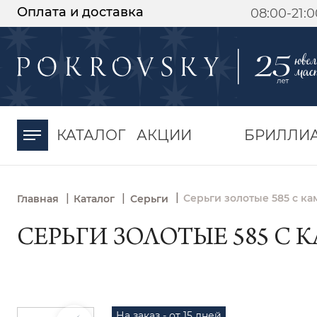
Оплата и доставка
08:00-21:
-30%
от 15 дней с
момента оплаты
КАТАЛОГ
АКЦИИ
БРИЛЛИ
|
|
|
Серьги золотые 585 с к
Главная
Каталог
Серьги
СЕРЬГИ ЗОЛОТЫЕ 585 С 
На заказ - от 15 дней