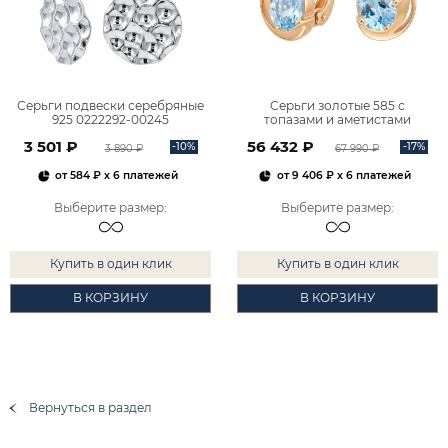
Серьги подвески серебряные
Серьги золотые 585 с
925 0222292-00245
топазами и аметистами
2101828М00900
3 501 ₽
56 432 ₽
-10%
-17%
3 890 ₽
67 990 ₽
от
584 ₽
x 6 платежей
от
9 406 ₽
x 6 платежей
Выберите размер
:
Выберите размер
:
Купить в один клик
Купить в один клик
В КОРЗИНУ
В КОРЗИНУ
Вернуться в раздел