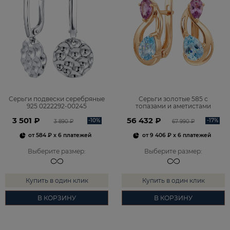
Серьги подвески серебряные
Серьги золотые 585 с
925 0222292-00245
топазами и аметистами
2101828М00900
3 501 ₽
56 432 ₽
-10%
-17%
3 890 ₽
67 990 ₽
от
584 ₽
x 6 платежей
от
9 406 ₽
x 6 платежей
Выберите размер
:
Выберите размер
:
Купить в один клик
Купить в один клик
В КОРЗИНУ
В КОРЗИНУ