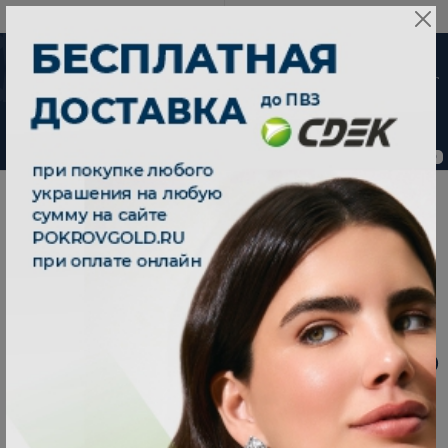
8 800 333 79 25
08:00-21:00 (МСК)
-30%
от 15 дней с
момента оплаты
0
0
|
|
Главная
Каталог
Серьги
|
Серьги золотые 585 с изумрудами и бриллиантами 2100890-00060
СЕРЬГИ ЗОЛОТЫЕ 585 С ИЗУМРУДАМИ И
БРИЛЛИАНТАМИ 2100890-00060
На заказ - от 15 дней