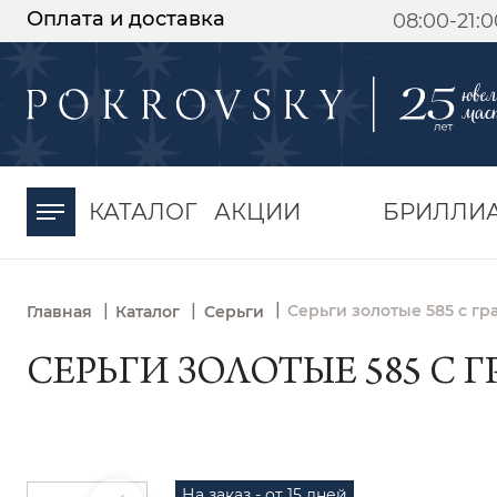
Оплата и доставка
08:00-21:
-30%
от 15 дней с
момента оплаты
КАТАЛОГ
АКЦИИ
БРИЛЛИ
|
|
|
Серьги золотые 585 с гр
Главная
Каталог
Серьги
СЕРЬГИ ЗОЛОТЫЕ 585 С Г
На заказ - от 15 дней