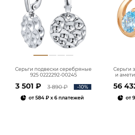
Серьги подвески серебряные
Серьги 
925 0222292-00245
и амет
3 501 ₽
56 43
3 890 ₽
-10%
от
584 ₽
x 6 платежей
от
9
В КОРЗИНУ