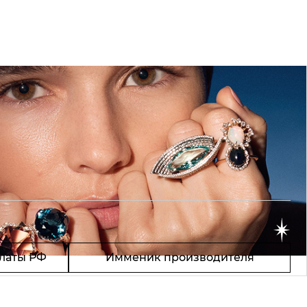
латы РФ
Имменик производителя