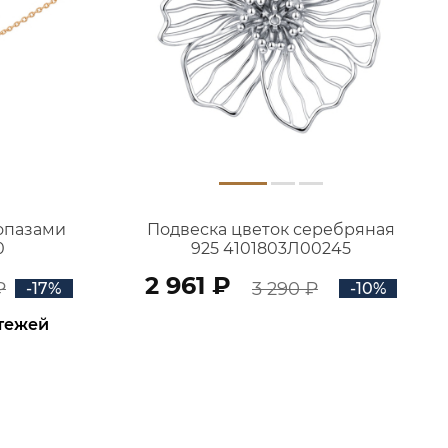
топазами
Подвеска цветок серебряная
0
925 4101803Л00245
2 961 ₽
₽
3 290 ₽
-17%
-10%
атежей
В КОРЗИНУ