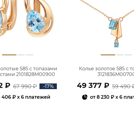
золотые 585 с топазами
Колье золотое 585 с 
истами 2101828М00900
3121836М0070
2 ₽
49 377 ₽
67 990 ₽
59 490 
-17%
 406 ₽
x 6 платежей
от
8 230 ₽
x 6 пл
В КОРЗИНУ
В КОРЗИНУ