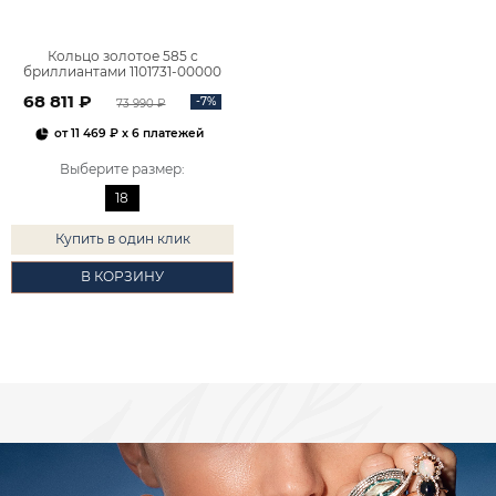
Кольцо золотое 585 с
бриллиантами 1101731-00000
68 811 ₽
-7%
73 990 ₽
от
11 469 ₽
x 6 платежей
Выберите размер
:
18
Купить в один клик
В КОРЗИНУ