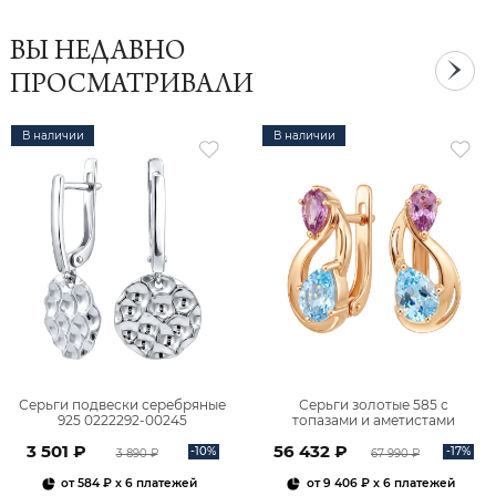
ВЫ НЕДАВНО
ПРОСМАТРИВАЛИ
В наличии
В наличии
Серьги подвески серебряные
Серьги золотые 585 с
925 0222292-00245
топазами и аметистами
2101828М00900
3 501 ₽
56 432 ₽
-10%
-17%
3 890 ₽
67 990 ₽
от
584 ₽
x 6 платежей
от
9 406 ₽
x 6 платежей