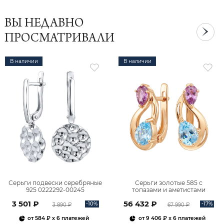
ВЫ НЕДАВНО
ПРОСМАТРИВАЛИ
В наличии
В наличии
Серьги подвески серебряные
Серьги золотые 585 с
925 0222292-00245
топазами и аметистами
2101828М00900
3 501 ₽
56 432 ₽
-10%
-17%
3 890 ₽
67 990 ₽
от
584 ₽
x 6 платежей
от
9 406 ₽
x 6 платежей