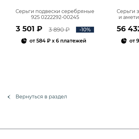
Серьги подвески серебряные
Серьги 
925 0222292-00245
и амет
3 501 ₽
56 43
3 890 ₽
-10%
от
584 ₽
x 6 платежей
от
9
В КОРЗИНУ
Вернуться в раздел