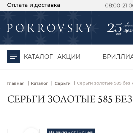
Оплата и доставка
08:00-21:
-30%
от 15 дней с
момента оплаты
КАТАЛОГ
АКЦИИ
БРИЛЛИ
|
|
|
Серьги золотые 585 без
Главная
Каталог
Серьги
СЕРЬГИ ЗОЛОТЫЕ 585 БЕЗ
На заказ - от 15 дней