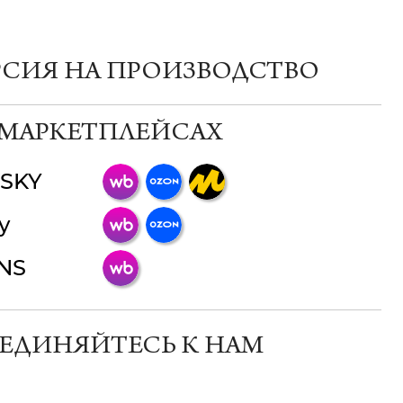
РСИЯ НА ПРОИЗВОДСТВО
 МАРКЕТПЛЕЙСАХ
SKY
ChatApp
y
online
INS
Мессенджеры
Свяжитесь с нами через любой удобный
мессенджер!
ЕДИНЯЙТЕСЬ К НАМ
Телеграм
Макс