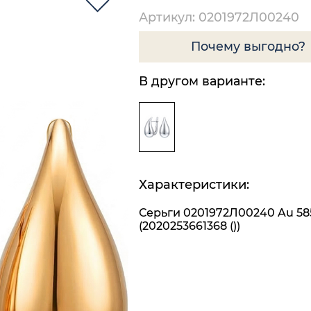
Артикул: 0201972Л00240
Почему выгодно?
В другом варианте:
Характеристики:
Серьги 0201972Л00240 Au 58
(2020253661368 ())