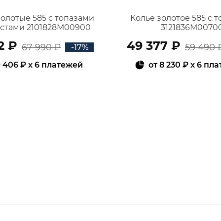
золотые 585 с топазами
Колье золотое 585 с 
истами 2101828М00900
3121836М0070
2 ₽
49 377 ₽
67 990 ₽
59 490 
-17%
 406 ₽
x 6 платежей
от
8 230 ₽
x 6 пл
В КОРЗИНУ
В КОРЗИНУ