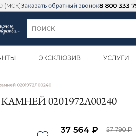
8 800 333 7
00 (МСК)
Заказать обратный звонок
АНТЫ
ЭКСКЛЮЗИВ
УСЛУГИ
 камней 0201972Л00240
 КАМНЕЙ 0201972Л00240
37 564 ₽
57 790 ₽