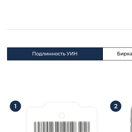
Подлинность УИН
Бирка