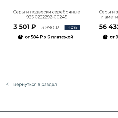
Серьги подвески серебряные
Серьги 
925 0222292-00245
и амет
3 501 ₽
56 43
3 890 ₽
-10%
от
584 ₽
x 6 платежей
от
9
В КОРЗИНУ
Вернуться в раздел