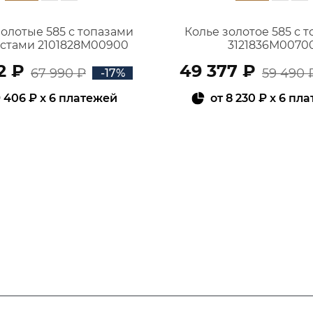
золотые 585 с топазами
Колье золотое 585 с 
истами 2101828М00900
3121836М0070
2 ₽
49 377 ₽
67 990 ₽
59 490 
-17%
 406 ₽
x 6 платежей
от
8 230 ₽
x 6 пл
В КОРЗИНУ
В КОРЗИНУ