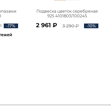
топазами
Подвеска цветок серебряная
0
925 4101803Л00245
2 961 ₽
₽
3 290 ₽
-17%
-10%
атежей
В КОРЗИНУ