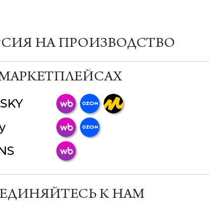
РСИЯ НА ПРОИЗВОДСТВО
 МАРКЕТПЛЕЙСАХ
SKY
ChatApp
y
online
INS
Мессенджеры
Свяжитесь с нами через любой удобный
мессенджер!
ЕДИНЯЙТЕСЬ К НАМ
Телеграм
Макс