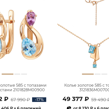
золотые 585 с топазами
Колье золотое 585 с 
истами 2101828М00900
3121836М0070
2 ₽
49 377 ₽
67 990 ₽
59 490 
-17%
 406 ₽
x 6 платежей
от
8 230 ₽
x 6 пл