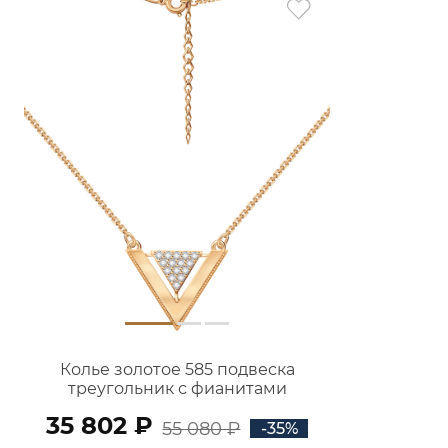
Колье золотое 585 подвеска
треугольник с фианитами
3121706-00770
35 802 ₽
55 080 ₽
-35%