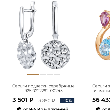
Серьги подвески серебряные
Серьги 
925 0222292-00245
и амет
3 501 ₽
56 43
3 890 ₽
-10%
от
584 ₽
x 6 платежей
от
9