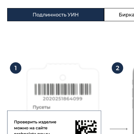
Подлинность УИН
Бирка