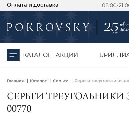
Оплата и доставка
08:00-21:
-30%
от 15 дней с
момента оплаты
КАТАЛОГ
АКЦИИ
БРИЛЛИ
|
|
|
Серьги треугольники зо
Главная
Каталог
Серьги
СЕРЬГИ ТРЕУГОЛЬНИКИ 
00770