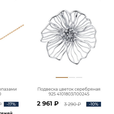
топазами
Подвеска цветок серебряная
0
925 4101803Л00245
2 961 ₽
₽
3 290 ₽
-17%
-10%
атежей