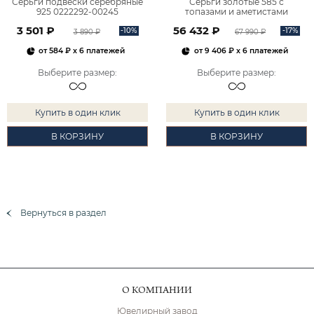
Серьги подвески серебряные
Серьги золотые 585 с
925 0222292-00245
топазами и аметистами
2101828М00900
3 501 ₽
56 432 ₽
-10%
-17%
3 890 ₽
67 990 ₽
от
584 ₽
x 6 платежей
от
9 406 ₽
x 6 платежей
Выберите размер
:
Выберите размер
:
Купить в один клик
Купить в один клик
В КОРЗИНУ
В КОРЗИНУ
Вернуться в раздел
О КОМПАНИИ
Ювелирный завод