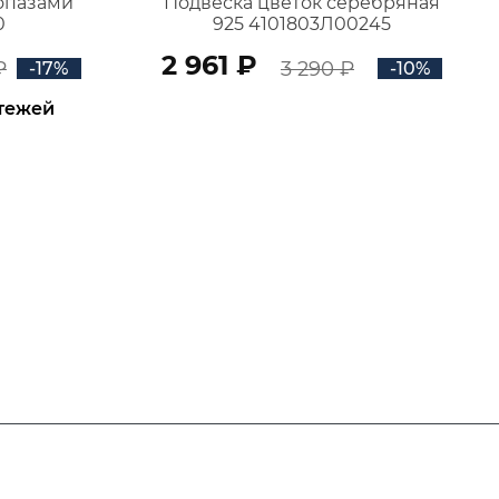
топазами
Подвеска цветок серебряная
0
925 4101803Л00245
2 961 ₽
₽
3 290 ₽
-17%
-10%
атежей
В КОРЗИНУ