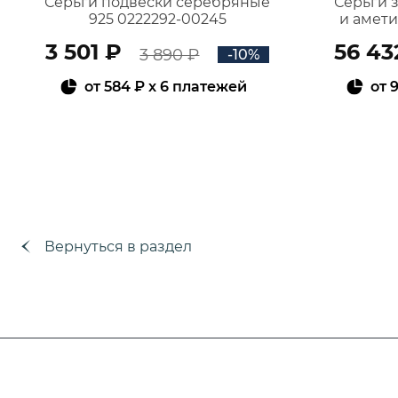
Серьги подвески серебряные
Серьги 
925 0222292-00245
и амет
3 501 ₽
56 43
3 890 ₽
-10%
от
584 ₽
x 6 платежей
от
9
В КОРЗИНУ
Вернуться в раздел