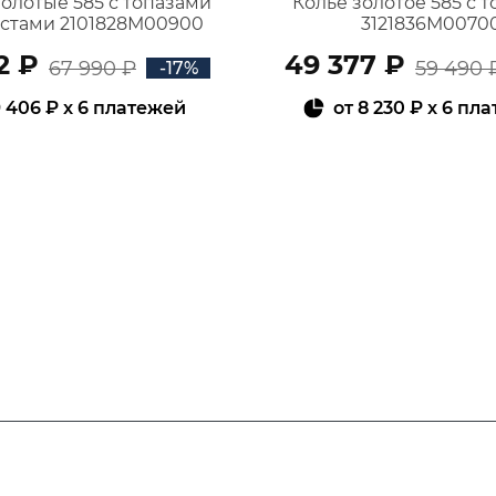
золотые 585 с топазами
Колье золотое 585 с 
истами 2101828М00900
3121836М0070
2 ₽
49 377 ₽
67 990 ₽
59 490 
-17%
 406 ₽
x 6 платежей
от
8 230 ₽
x 6 пл
В КОРЗИНУ
В КОРЗИНУ