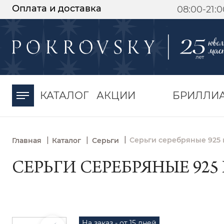
Оплата и доставка
08:00-21:
-30%
от 15 дней с
момента оплаты
КАТАЛОГ
АКЦИИ
БРИЛЛИ
|
|
|
Серьги серебряные 925 
Главная
Каталог
Серьги
СЕРЬГИ СЕРЕБРЯНЫЕ 925 
На заказ - от 15 дней