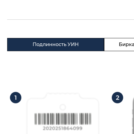
Подлинность УИН
Бирка