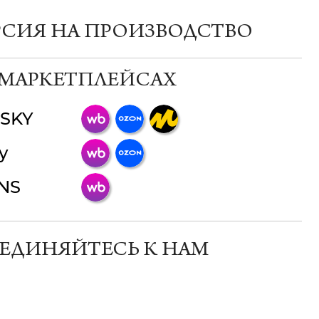
РСИЯ НА ПРОИЗВОДСТВО
 МАРКЕТПЛЕЙСАХ
SKY
ChatApp
y
online
INS
Мессенджеры
Свяжитесь с нами через любой удобный
мессенджер!
ЕДИНЯЙТЕСЬ К НАМ
Телеграм
Макс
ВКонтакте