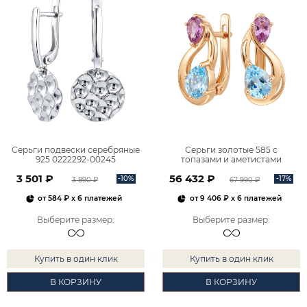
Серьги подвески серебряные
Серьги золотые 585 с
925 0222292-00245
топазами и аметистами
2101828М00900
3 501 ₽
56 432 ₽
-10%
-17%
3 890 ₽
67 990 ₽
от
584 ₽
x 6 платежей
от
9 406 ₽
x 6 платежей
Выберите размер
:
Выберите размер
:
Купить в один клик
Купить в один клик
В КОРЗИНУ
В КОРЗИНУ