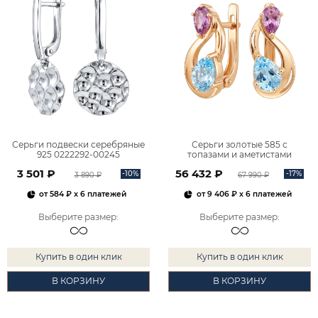
Серьги подвески серебряные
Серьги золотые 585 с
925 0222292-00245
топазами и аметистами
2101828М00900
3 501 ₽
56 432 ₽
-10%
-17%
3 890 ₽
67 990 ₽
от
584 ₽
x 6 платежей
от
9 406 ₽
x 6 платежей
Выберите размер
:
Выберите размер
:
Купить в один клик
Купить в один клик
В КОРЗИНУ
В КОРЗИНУ