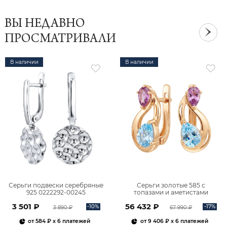
ВЫ НЕДАВНО
ПРОСМАТРИВАЛИ
В наличии
В наличии
Серьги подвески серебряные
Серьги золотые 585 с
925 0222292-00245
топазами и аметистами
2101828М00900
3 501 ₽
56 432 ₽
-10%
-17%
3 890 ₽
67 990 ₽
от
584 ₽
x 6 платежей
от
9 406 ₽
x 6 платежей