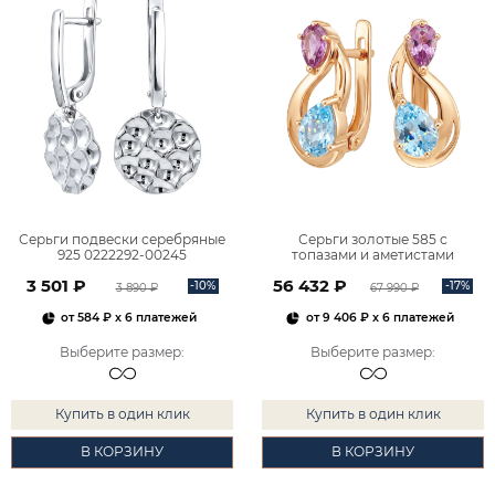
Серьги подвески серебряные
Серьги золотые 585 с
925 0222292-00245
топазами и аметистами
2101828М00900
3 501 ₽
56 432 ₽
-10%
-17%
3 890 ₽
67 990 ₽
от
584 ₽
x 6 платежей
от
9 406 ₽
x 6 платежей
Выберите размер
:
Выберите размер
:
Купить в один клик
Купить в один клик
В КОРЗИНУ
В КОРЗИНУ