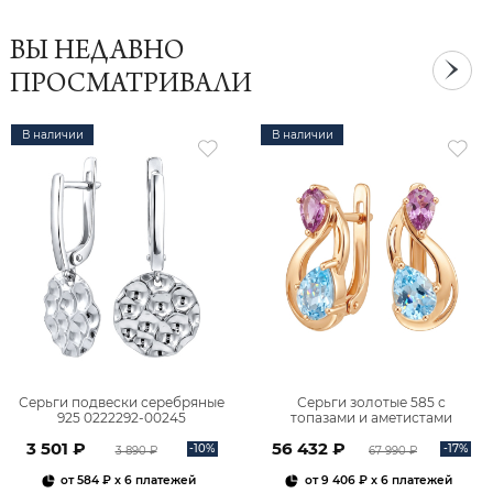
ВЫ НЕДАВНО
ПРОСМАТРИВАЛИ
В наличии
В наличии
Серьги подвески серебряные
Серьги золотые 585 с
925 0222292-00245
топазами и аметистами
2101828М00900
3 501 ₽
56 432 ₽
-10%
-17%
3 890 ₽
67 990 ₽
от
584 ₽
x 6 платежей
от
9 406 ₽
x 6 платежей