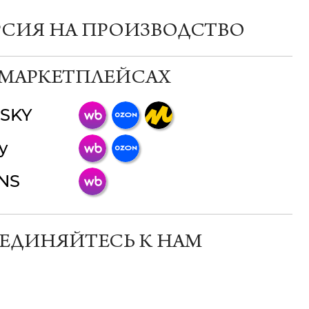
РСИЯ НА ПРОИЗВОДСТВО
 МАРКЕТПЛЕЙСАХ
SKY
ChatApp
y
online
INS
Мессенджеры
Свяжитесь с нами через любой удобный
мессенджер!
ЕДИНЯЙТЕСЬ К НАМ
Телеграм
Макс
ВКонтакте