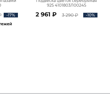
топазами
Подвеска цветок серебряная
0
925 4101803Л00245
2 961 ₽
₽
3 290 ₽
-17%
-10%
атежей
В КОРЗИНУ