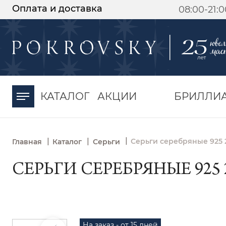
Оплата и доставка
08:00-21:
-30%
от 15 дней с
момента оплаты
КАТАЛОГ
АКЦИИ
БРИЛЛИ
|
|
|
Серьги серебряные 925 2
Главная
Каталог
Серьги
СЕРЬГИ СЕРЕБРЯНЫЕ 925 2
На заказ - от 15 дней