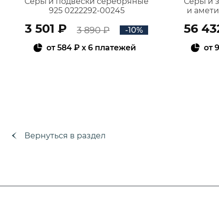
Серьги подвески серебряные
Серьги 
925 0222292-00245
и амет
3 501 ₽
56 43
3 890 ₽
-10%
от
584 ₽
x 6 платежей
от
9
В КОРЗИНУ
Вернуться в раздел