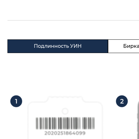
Подлинность УИН
Бирка