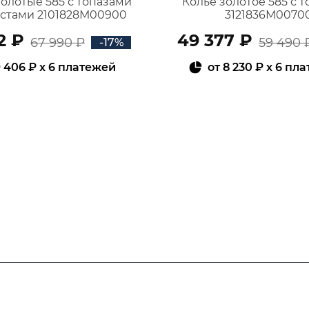
золотые 585 с топазами
Колье золотое 585 с 
истами 2101828М00900
3121836М0070
2 ₽
49 377 ₽
67 990 ₽
59 490 
-17%
 406 ₽
x 6 платежей
от
8 230 ₽
x 6 пл
В КОРЗИНУ
В КОРЗИНУ