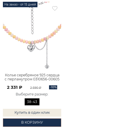
На заказ - от 15 дней
Колье серебряное 925 сердца
с перламутром 0310656-00605
2 331 ₽
-10%
2 590 ₽
Выберите размер
:
38-43
Купить в один клик
В КОРЗИНУ