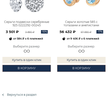
Серьги подвески серебряные
Серьги золотые 585 с
925 0222292-00245
топазами и аметистами
2101828М00900
3 501 ₽
56 432 ₽
-10%
-17%
3 890 ₽
67 990 ₽
от
584 ₽
x 6 платежей
от
9 406 ₽
x 6 платежей
Выберите размер
:
Выберите размер
:
Купить в один клик
Купить в один клик
В КОРЗИНУ
В КОРЗИНУ
Вернуться в раздел