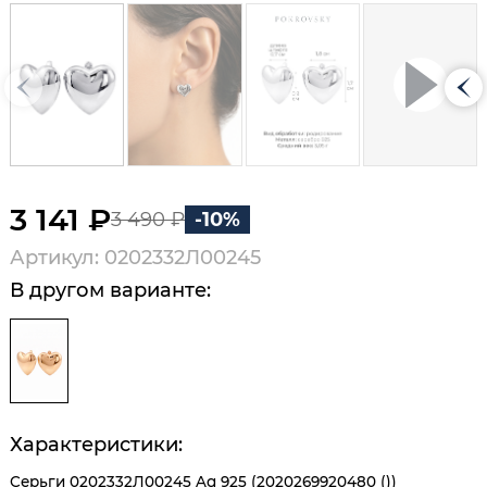
3 141 ₽
3 490 ₽
-10%
Артикул: 0202332Л00245
В другом варианте:
Характеристики:
Серьги 0202332Л00245 Ag 925 (2020269920480 ())