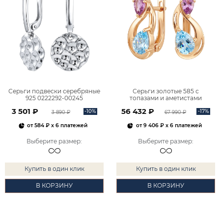
Серьги подвески серебряные
Серьги золотые 585 с
925 0222292-00245
топазами и аметистами
2101828М00900
3 501 ₽
56 432 ₽
-10%
-17%
3 890 ₽
67 990 ₽
от
584 ₽
x 6 платежей
от
9 406 ₽
x 6 платежей
Выберите размер
:
Выберите размер
:
Купить в один клик
Купить в один клик
В КОРЗИНУ
В КОРЗИНУ