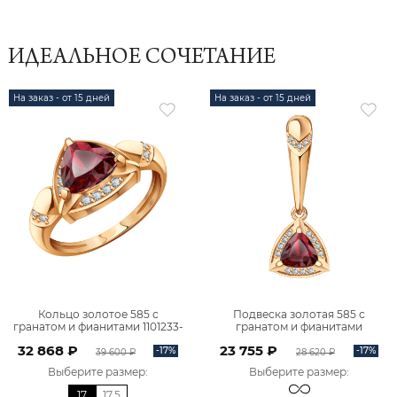
ИДЕАЛЬНОЕ СОЧЕТАНИЕ
На заказ - от 15 дней
На заказ - от 15 дней
Кольцо золотое 585 с
Подвеска золотая 585 с
гранатом и фианитами 1101233-
гранатом и фианитами
00320
4101233-00320
32 868 ₽
23 755 ₽
-17%
-17%
39 600 ₽
28 620 ₽
Выберите размер
:
Выберите размер
:
17
17,5