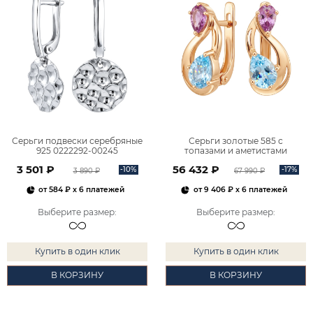
Серьги подвески серебряные
Серьги золотые 585 с
925 0222292-00245
топазами и аметистами
2101828М00900
3 501 ₽
56 432 ₽
-10%
-17%
3 890 ₽
67 990 ₽
от
584 ₽
x 6 платежей
от
9 406 ₽
x 6 платежей
Выберите размер
:
Выберите размер
:
Купить в один клик
Купить в один клик
В КОРЗИНУ
В КОРЗИНУ