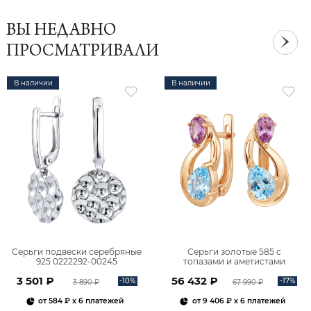
ВЫ НЕДАВНО
ПРОСМАТРИВАЛИ
В наличии
В наличии
Серьги подвески серебряные
Серьги золотые 585 с
925 0222292-00245
топазами и аметистами
2101828М00900
3 501 ₽
56 432 ₽
-10%
-17%
3 890 ₽
67 990 ₽
от
584 ₽
x 6 платежей
от
9 406 ₽
x 6 платежей