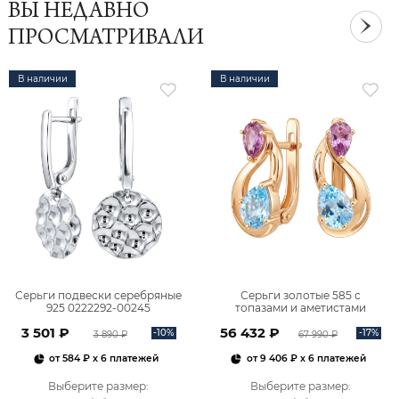
ВЫ НЕДАВНО
ПРОСМАТРИВАЛИ
В наличии
В наличии
Серьги подвески серебряные
Серьги золотые 585 с
925 0222292-00245
топазами и аметистами
2101828М00900
3 501 ₽
56 432 ₽
-10%
-17%
3 890 ₽
67 990 ₽
от
584 ₽
x 6 платежей
от
9 406 ₽
x 6 платежей
Выберите размер
:
Выберите размер
: