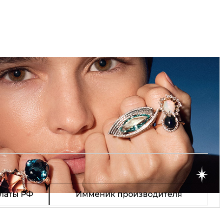
латы РФ
Имменик производителя