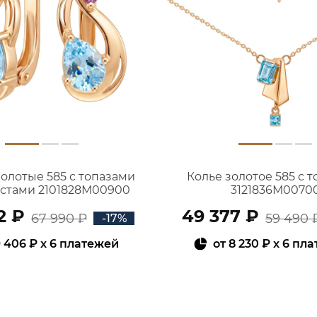
золотые 585 с топазами
Колье золотое 585 с 
истами 2101828М00900
3121836М0070
2 ₽
49 377 ₽
67 990 ₽
59 490 
-17%
 406 ₽
x 6 платежей
от
8 230 ₽
x 6 пл
В КОРЗИНУ
В КОРЗИНУ