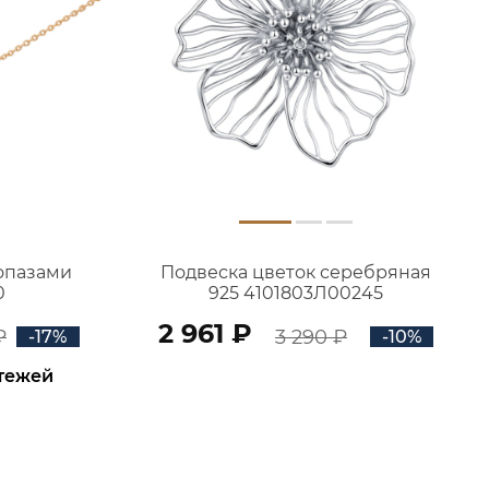
топазами
Подвеска цветок серебряная
0
925 4101803Л00245
2 961 ₽
₽
3 290 ₽
-17%
-10%
атежей
В КОРЗИНУ