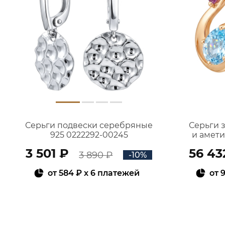
Серьги подвески серебряные
Серьги 
925 0222292-00245
и амет
3 501 ₽
56 43
3 890 ₽
-10%
от
584 ₽
x 6 платежей
от
9
В КОРЗИНУ