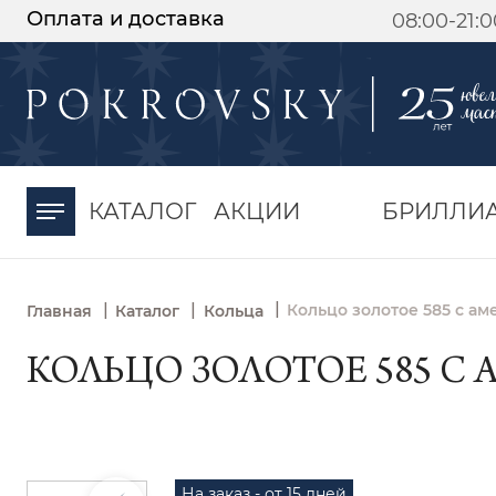
Оплата и доставка
08:00-21:
-30%
от 15 дней с
момента оплаты
КАТАЛОГ
АКЦИИ
БРИЛЛИ
|
|
|
Кольцо золотое 585 с ам
Главная
Каталог
Кольца
КОЛЬЦО ЗОЛОТОЕ 585 С А
На заказ - от 15 дней