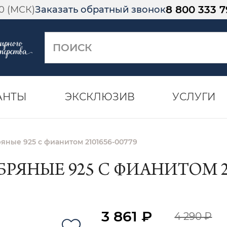
8 800 333 7
00 (МСК)
Заказать обратный звонок
АНТЫ
ЭКСКЛЮЗИВ
УСЛУГИ
яные 925 с фианитом 2101656-00779
РЯНЫЕ 925 С ФИАНИТОМ 21
3 861 ₽
4 290 ₽