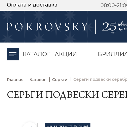
Оплата и доставка
08:00-21:
-30%
от 15 дней с
момента оплаты
КАТАЛОГ
АКЦИИ
БРИЛЛИ
|
|
|
Серьги подвески серебр
Главная
Каталог
Серьги
СЕРЬГИ ПОДВЕСКИ СЕРЕБ
На заказ - от 15 дней