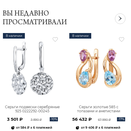
ВЫ НЕДАВНО
ПРОСМАТРИВАЛИ
В наличии
В наличии
Серьги подвески серебряные
Серьги золотые 585 с
925 0222292-00245
топазами и аметистами
2101828М00900
3 501 ₽
56 432 ₽
-10%
-17%
3 890 ₽
67 990 ₽
от
584 ₽
x 6 платежей
от
9 406 ₽
x 6 платежей