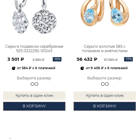
Серьги подвески серебряные
Серьги золотые 585 с
925 0222292-00245
топазами и аметистами
2101828М00900
3 501 ₽
56 432 ₽
-10%
-17%
3 890 ₽
67 990 ₽
от
584 ₽
x 6 платежей
от
9 406 ₽
x 6 платежей
Выберите размер
:
Выберите размер
:
Купить в один клик
Купить в один клик
В КОРЗИНУ
В КОРЗИНУ