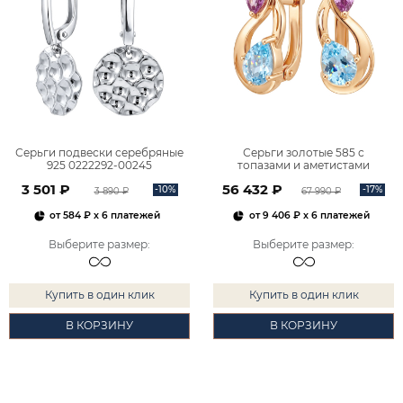
Серьги подвески серебряные
Серьги золотые 585 с
925 0222292-00245
топазами и аметистами
2101828М00900
3 501 ₽
56 432 ₽
-10%
-17%
3 890 ₽
67 990 ₽
от
584 ₽
x 6 платежей
от
9 406 ₽
x 6 платежей
Выберите размер
:
Выберите размер
:
Купить в один клик
Купить в один клик
В КОРЗИНУ
В КОРЗИНУ