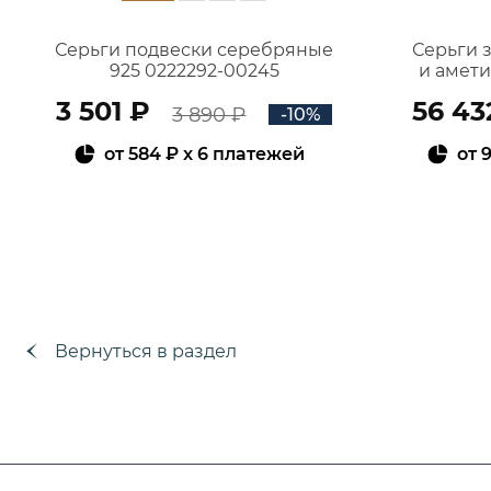
Серьги подвески серебряные
Серьги 
925 0222292-00245
и амет
3 501 ₽
56 43
3 890 ₽
-10%
от
584 ₽
x 6 платежей
от
9
В КОРЗИНУ
Вернуться в раздел