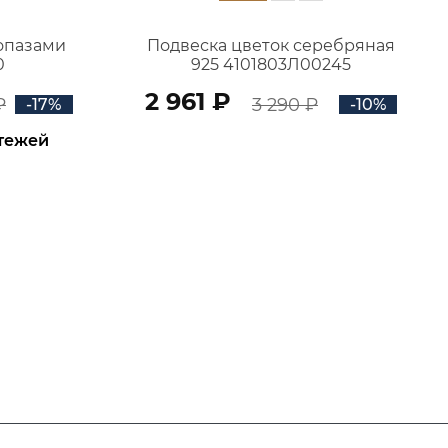
топазами
Подвеска цветок серебряная
0
925 4101803Л00245
2 961 ₽
₽
3 290 ₽
-17%
-10%
атежей
В КОРЗИНУ