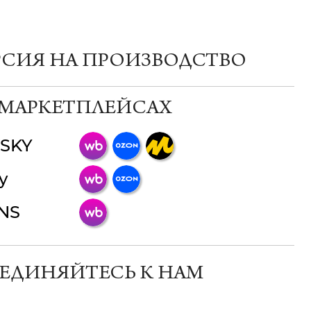
РСИЯ НА ПРОИЗВОДСТВО
 МАРКЕТПЛЕЙСАХ
SKY
ChatApp
y
online
INS
Мессенджеры
Свяжитесь с нами через любой удобный
мессенджер!
ЕДИНЯЙТЕСЬ К НАМ
Телеграм
Макс