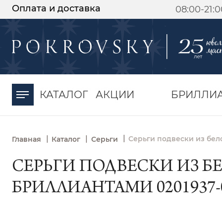
Оплата и доставка
08:00-21:
-30%
от 15 дней с
момента оплаты
КАТАЛОГ
АКЦИИ
БРИЛЛИ
|
|
|
Серьги подвески из бел
Главная
Каталог
Серьги
СЕРЬГИ ПОДВЕСКИ ИЗ БЕ
БРИЛЛИАНТАМИ 0201937-