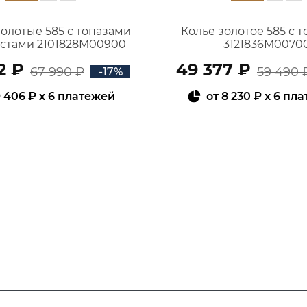
золотые 585 с топазами
Колье золотое 585 с 
истами 2101828М00900
3121836М0070
2 ₽
49 377 ₽
67 990 ₽
59 490 
-17%
 406 ₽
x 6 платежей
от
8 230 ₽
x 6 пл
В КОРЗИНУ
В КОРЗИНУ