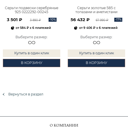
Серьги подвески серебряные
Серьги золотые 585 с
925 0222292-00245
топазами и аметистами
2101828М00900
3 501 ₽
56 432 ₽
-10%
-17%
3 890 ₽
67 990 ₽
от
584 ₽
x 6 платежей
от
9 406 ₽
x 6 платежей
Выберите размер
:
Выберите размер
:
Купить в один клик
Купить в один клик
В КОРЗИНУ
В КОРЗИНУ
Вернуться в раздел
О КОМПАНИИ