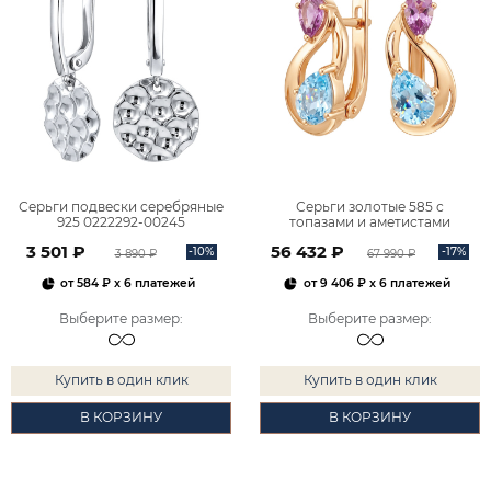
Серьги подвески серебряные
Серьги золотые 585 с
925 0222292-00245
топазами и аметистами
2101828М00900
3 501 ₽
56 432 ₽
-10%
-17%
3 890 ₽
67 990 ₽
от
584 ₽
x 6 платежей
от
9 406 ₽
x 6 платежей
Выберите размер
:
Выберите размер
:
Купить в один клик
Купить в один клик
В КОРЗИНУ
В КОРЗИНУ