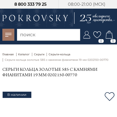
8 800 333 79 25
08:00-21:00 (МСК)
-30%
от 15 дней с
момента оплаты
0
0
|
|
|
Главная
Каталог
Серьги
Серьги-кольца
|
Серьги кольца золотые 585 с камнями фианитами 19 мм 0202150-00770
СЕРЬГИ КОЛЬЦА ЗОЛОТЫЕ 585 С КАМНЯМИ
ФИАНИТАМИ 19 ММ 0202150-00770
В наличии