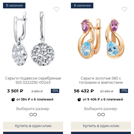
В наличии
В наличии
Серьги подвески серебряные
Серьги золотые 585 с
925 0222292-00245
топазами и аметистами
2101828М00900
3 501 ₽
56 432 ₽
-10%
-17%
3 890 ₽
67 990 ₽
от
584 ₽
x 6 платежей
от
9 406 ₽
x 6 платежей
Выберите размер
:
Выберите размер
:
Купить в один клик
Купить в один клик