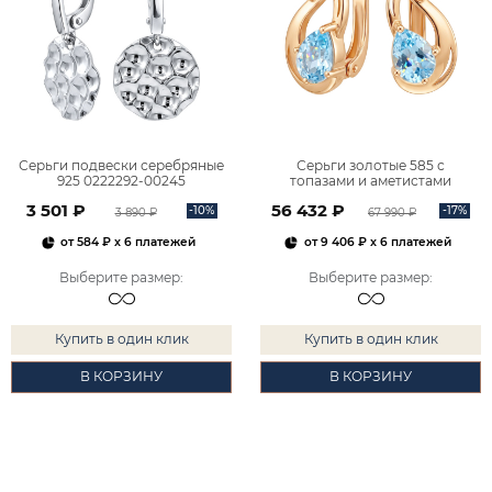
Серьги подвески серебряные
Серьги золотые 585 с
925 0222292-00245
топазами и аметистами
2101828М00900
3 501 ₽
56 432 ₽
-10%
-17%
3 890 ₽
67 990 ₽
от
584 ₽
x 6 платежей
от
9 406 ₽
x 6 платежей
Выберите размер
:
Выберите размер
:
Купить в один клик
Купить в один клик
В КОРЗИНУ
В КОРЗИНУ