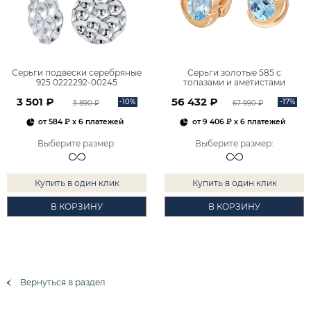
Серьги подвески серебряные
Серьги золотые 585 с
925 0222292-00245
топазами и аметистами
2101828М00900
3 501 ₽
56 432 ₽
-10%
-17%
3 890 ₽
67 990 ₽
от
584 ₽
x 6 платежей
от
9 406 ₽
x 6 платежей
Выберите размер
:
Выберите размер
:
Купить в один клик
Купить в один клик
В КОРЗИНУ
В КОРЗИНУ
Вернуться в раздел