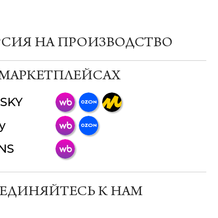
РСИЯ НА ПРОИЗВОДСТВО
 МАРКЕТПЛЕЙСАХ
SKY
ChatApp
y
online
INS
Мессенджеры
Свяжитесь с нами через любой удобный
мессенджер!
ЕДИНЯЙТЕСЬ К НАМ
Телеграм
Макс