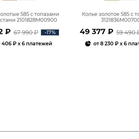
золотые 585 с топазами
Колье золотое 585 с 
истами 2101828М00900
3121836М0070
2 ₽
49 377 ₽
67 990 ₽
59 490 
-17%
 406 ₽
x 6 платежей
от
8 230 ₽
x 6 пл
В КОРЗИНУ
В КОРЗИНУ