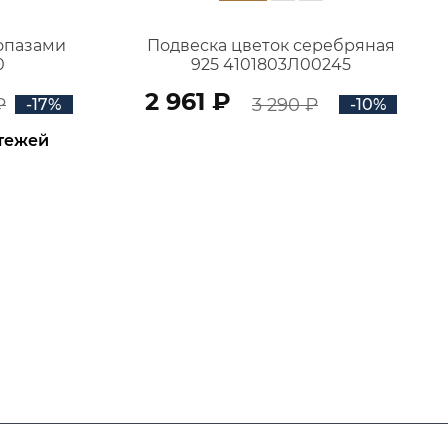
топазами
Подвеска цветок серебряная
0
925 4101803Л00245
2 961 ₽
₽
3 290 ₽
-17%
-10%
атежей
В КОРЗИНУ