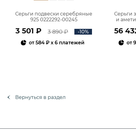
Серьги подвески серебряные
Серьги 
925 0222292-00245
и амет
3 501 ₽
56 43
3 890 ₽
-10%
от
584 ₽
x 6 платежей
от
9
В КОРЗИНУ
Вернуться в раздел