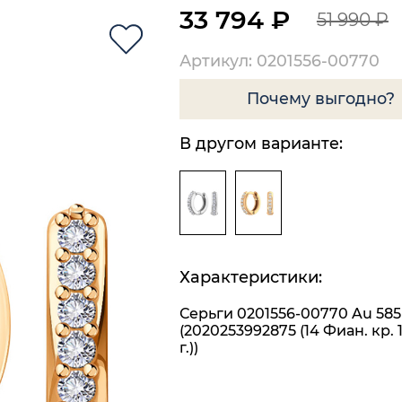
33 794 ₽
51 990 ₽
Артикул: 0201556-00770
Почему выгодно?
В другом варианте:
Характеристики:
Серьги 0201556-00770 Au 585
(2020253992875 (14 Фиан. кр. 1
г.))