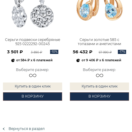
Серьги подвески серебряные
Серьги золотые 585 с
925 0222292-00245
топазами и аметистами
2101828М00900
3 501 ₽
56 432 ₽
-10%
-17%
3 890 ₽
67 990 ₽
от
584 ₽
x 6 платежей
от
9 406 ₽
x 6 платежей
Выберите размер
:
Выберите размер
:
Купить в один клик
Купить в один клик
В КОРЗИНУ
В КОРЗИНУ
Вернуться в раздел