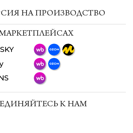
РСИЯ НА ПРОИЗВОДСТВО
 МАРКЕТПЛЕЙСАХ
SKY
ChatApp
y
online
INS
Мессенджеры
Свяжитесь с нами через любой удобный
мессенджер!
ЕДИНЯЙТЕСЬ К НАМ
Телеграм
Макс
ВКонтакте