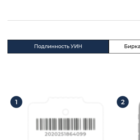
Подлинность УИН
Бирка