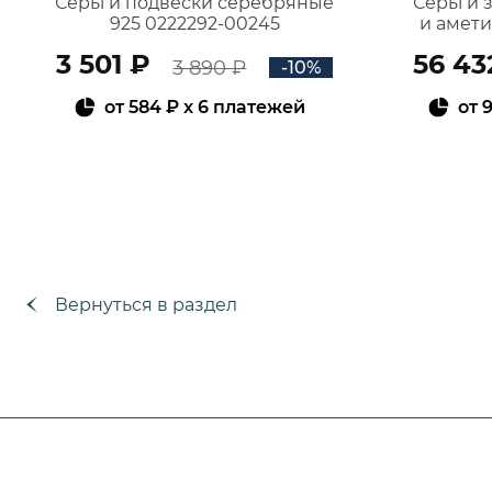
Серьги подвески серебряные
Серьги 
925 0222292-00245
и амет
3 501 ₽
56 43
3 890 ₽
-10%
от
584 ₽
x 6 платежей
от
9
В КОРЗИНУ
Вернуться в раздел