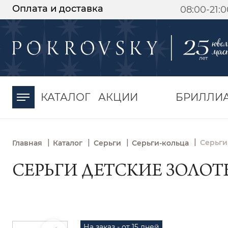
Оплата и доставка
08:00-21:
-30%
от 15 дней с
момента оплаты
КАТАЛОГ
АКЦИИ
БРИЛЛИ
|
|
|
|
Серьги
Главная
Каталог
Серьги
Серьги-кольца
СЕРЬГИ ДЕТСКИЕ ЗОЛОТЫ
На заказ - от 15 дней