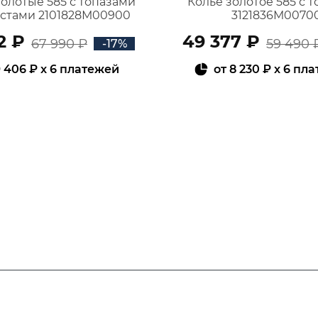
золотые 585 с топазами
Колье золотое 585 с 
истами 2101828М00900
3121836М0070
2 ₽
49 377 ₽
67 990 ₽
59 490 
-17%
 406 ₽
x 6 платежей
от
8 230 ₽
x 6 пл
В КОРЗИНУ
В КОРЗИНУ