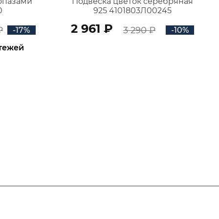
топазами
Подвеска цветок серебряная
0
925 4101803Л00245
2 961 ₽
₽
3 290 ₽
-17%
-10%
атежей
В КОРЗИНУ