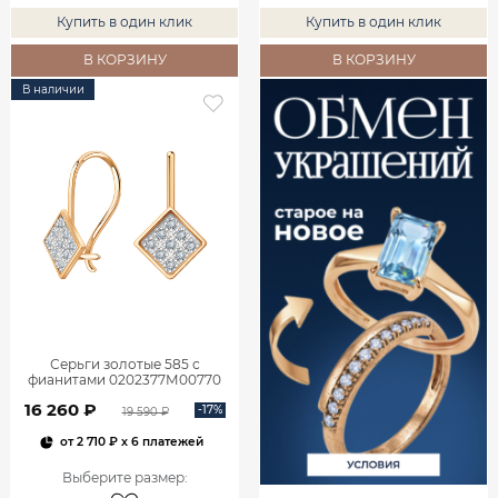
Купить в один клик
Купить в один клик
В КОРЗИНУ
В КОРЗИНУ
В наличии
Серьги золотые 585 с
фианитами 0202377М00770
16 260 ₽
-17%
19 590 ₽
от
2 710 ₽
x 6 платежей
Выберите размер
: