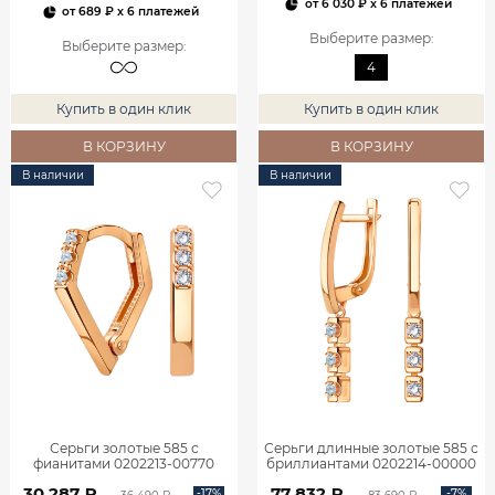
от
6 030 ₽
x 6 платежей
от
689 ₽
x 6 платежей
Выберите размер
:
Выберите размер
:
4
Купить в один клик
Купить в один клик
В КОРЗИНУ
В КОРЗИНУ
В наличии
В наличии
Серьги золотые 585 с
Серьги длинные золотые 585 с
фианитами 0202213-00770
бриллиантами 0202214-00000
30 287 ₽
77 832 ₽
-17%
-7%