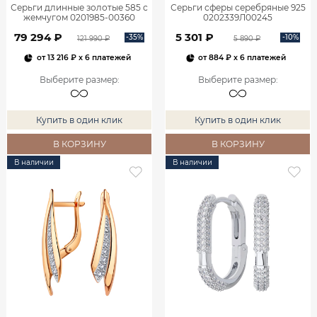
Серьги длинные золотые 585 с
Серьги сферы серебряные 925
жемчугом 0201985-00360
0202339Л00245
79 294 ₽
5 301 ₽
-35%
-10%
121 990 ₽
5 890 ₽
от
13 216 ₽
x 6 платежей
от
884 ₽
x 6 платежей
Выберите размер
:
Выберите размер
:
Купить в один клик
Купить в один клик
В КОРЗИНУ
В КОРЗИНУ
В наличии
В наличии