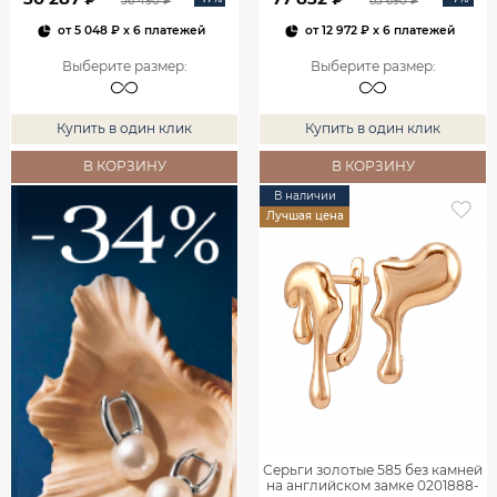
36 490 ₽
83 690 ₽
от
5 048 ₽
x 6 платежей
от
12 972 ₽
x 6 платежей
Выберите размер
:
Выберите размер
:
Купить в один клик
Купить в один клик
В КОРЗИНУ
В КОРЗИНУ
В наличии
Лучшая цена
Серьги золотые 585 без камней
на английском замке 0201888-