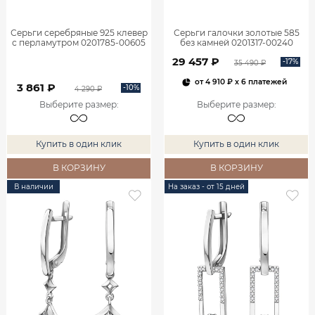
Серьги серебряные 925 клевер
Серьги галочки золотые 585
с перламутром 0201785-00605
без камней 0201317-00240
29 457 ₽
-17%
35 490 ₽
от
4 910 ₽
x 6 платежей
3 861 ₽
-10%
4 290 ₽
Выберите размер
:
Выберите размер
:
Купить в один клик
Купить в один клик
В КОРЗИНУ
В КОРЗИНУ
В наличии
На заказ - от 15 дней