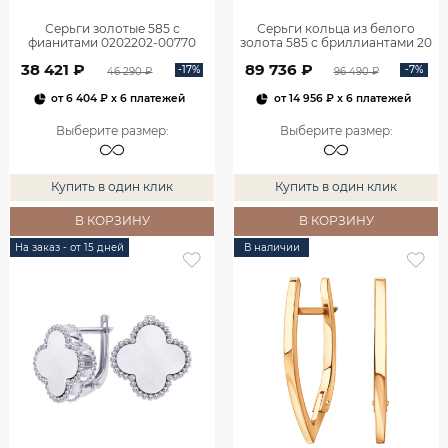
Серьги золотые 585 с
Серьги кольца из белого
фианитами 0202202-00770
золота 585 с бриллиантами 20
мм 0201657-02732
38 421 ₽
89 736 ₽
-17%
-7%
46 290 ₽
96 490 ₽
от
6 404 ₽
x 6 платежей
от
14 956 ₽
x 6 платежей
Выберите размер
:
Выберите размер
:
Купить в один клик
Купить в один клик
В КОРЗИНУ
В КОРЗИНУ
На заказ - от 15 дней
В наличии