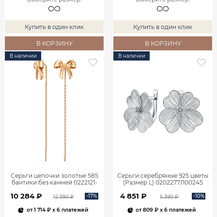
Купить в один клик
Купить в один клик
В КОРЗИНУ
В КОРЗИНУ
В наличии
В наличии
Серьги цепочки золотые 585
Серьги серебряные 925 цветы
бантики без камней 0222121-
(Размер L) 0202277Л00245
00240
10 284 ₽
4 851 ₽
-17%
-10%
12 390 ₽
5 390 ₽
от
1 714 ₽
x 6 платежей
от
809 ₽
x 6 платежей