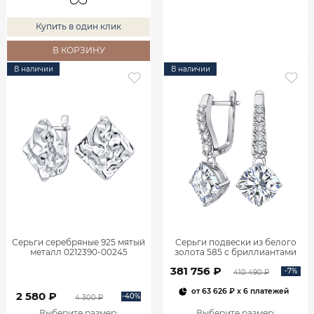
Купить в один клик
В КОРЗИНУ
В наличии
В наличии
Серьги серебряные 925 мятый
Серьги подвески из белого
металл 0212390-00245
золота 585 с бриллиантами
2,06 карата 2101800М06442
381 756 ₽
-7%
410 490 ₽
от
63 626 ₽
x 6 платежей
2 580 ₽
-40%
4 300 ₽
Выберите размер
:
Выберите размер
: