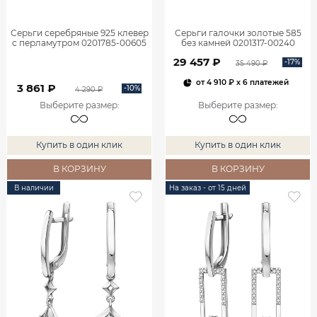
Серьги серебряные 925 клевер
Серьги галочки золотые 585
с перламутром 0201785-00605
без камней 0201317-00240
29 457 ₽
-17%
35 490 ₽
от
4 910 ₽
x 6 платежей
3 861 ₽
-10%
4 290 ₽
Выберите размер
:
Выберите размер
:
Купить в один клик
Купить в один клик
В КОРЗИНУ
В КОРЗИНУ
В наличии
На заказ - от 15 дней