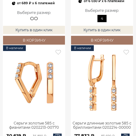
от
6 030 ₽
x 6 платежей
от
689 ₽
x 6 платежей
Выберите размер
:
Выберите размер
:
4
Купить в один клик
Купить в один клик
В КОРЗИНУ
В КОРЗИНУ
В наличии
В наличии
Серьги золотые 585 с
Серьги длинные золотые 585 с
фианитами 0202213-00770
бриллиантами 0202214-00000
30 619 ₽
77 832 ₽
-17%
-7%