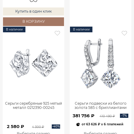
Купить в один клик
В КОРЗИНУ
В наличии
В наличии
Серьги серебряные 925 мятый
Серьги подвески из белого
металл 0212390-00245
золота 585 с бриллиантами
2,06 карата 2101800М06442
381 756 ₽
-7%
410 490 ₽
от
63 626 ₽
x 6 платежей
2 580 ₽
-40%
4 300 ₽
Выберите размер
:
Выберите размер
: