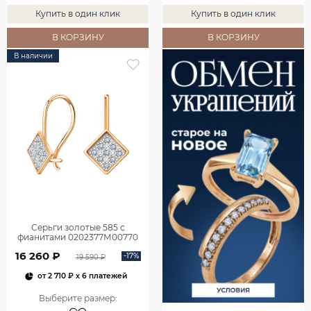
Купить в один клик
Купить в один клик
В КОРЗИНУ
В КОРЗИНУ
В наличии
Серьги золотые 585 с
фианитами 0202377М00770
16 260 ₽
-17%
19 590 ₽
от
2 710 ₽
x 6 платежей
Выберите размер
: