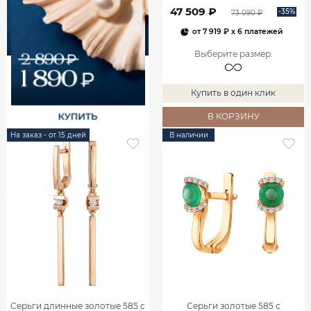
00240
47 509 ₽
-35%
73 090 ₽
от
7 919 ₽
x 6 платежей
Выберите размер
:
Купить в один клик
В КОРЗИНУ
На заказ - от 15 дней
В наличии
Серьги длинные золотые 585 с
Серьги золотые 585 с