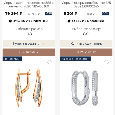
Серьги длинные золотые 585 с
Серьги сферы серебряные 925
жемчугом 0201985-00360
0202339Л00245
79 294 ₽
5 301 ₽
-35%
-10%
121 990 ₽
5 890 ₽
от
13 216 ₽
x 6 платежей
от
884 ₽
x 6 платежей
Выберите размер
:
Выберите размер
:
Купить в один клик
Купить в один клик
В КОРЗИНУ
В КОРЗИНУ
В наличии
На заказ - от 15 дней