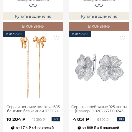
Купить в один клик
Купить в один клик
В КОРЗИНУ
В КОРЗИНУ
В наличии
В наличии
Серьги цепочки золотые 585
Серьги серебряные 925 цветы
бантики без камней 0222121-
(Размер L) 0202277Л00245
00240
10 284 ₽
4 851 ₽
-17%
-10%
12 390 ₽
5 390 ₽
от
1 714 ₽
x 6 платежей
от
809 ₽
x 6 платежей