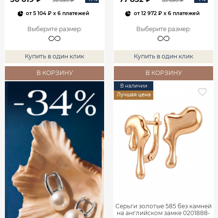
36 890 ₽
83 690 ₽
от
5 104 ₽
x 6 платежей
от
12 972 ₽
x 6 платежей
Выберите размер
:
Выберите размер
:
Купить в один клик
Купить в один клик
В КОРЗИНУ
В КОРЗИНУ
В наличии
Лучшая цена
Серьги золотые 585 без камней
на английском замке 0201888-