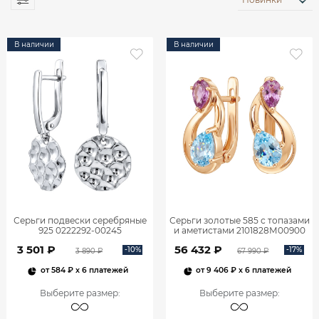
В наличии
В наличии
Серьги подвески серебряные
Серьги золотые 585 с топазами
925 0222292-00245
и аметистами 2101828М00900
3 501 ₽
56 432 ₽
-10%
-17%
3 890 ₽
67 990 ₽
от
584 ₽
x 6 платежей
от
9 406 ₽
x 6 платежей
Выберите размер
:
Выберите размер
: