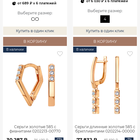
от
6 030 ₽
x 6 платежей
от
689 ₽
x 6 платежей
Выберите размер
:
Выберите размер
:
4
Купить в один клик
Купить в один клик
В КОРЗИНУ
В КОРЗИНУ
В наличии
В наличии
Серьги золотые 585 с
Серьги длинные золотые 585 с
фианитами 0202213-00770
бриллиантами 0202214-00000
30 287 ₽
77 832 ₽
-17%
-7%