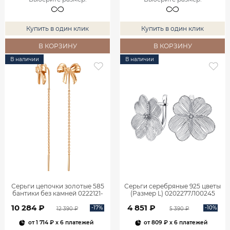
Купить в один клик
Купить в один клик
В КОРЗИНУ
В КОРЗИНУ
В наличии
В наличии
Серьги цепочки золотые 585
Серьги серебряные 925 цветы
бантики без камней 0222121-
(Размер L) 0202277Л00245
00240
10 284 ₽
4 851 ₽
-17%
-10%
12 390 ₽
5 390 ₽
от
1 714 ₽
x 6 платежей
от
809 ₽
x 6 платежей