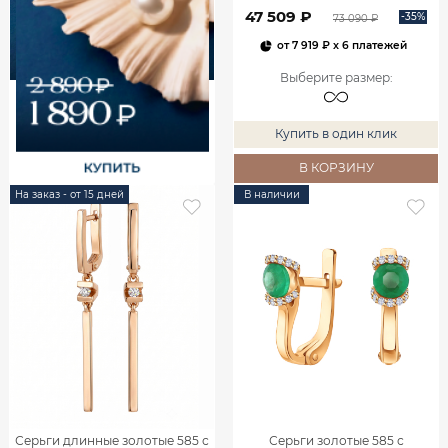
00240
47 509 ₽
-35%
73 090 ₽
от
7 919 ₽
x 6 платежей
Выберите размер
:
Купить в один клик
В КОРЗИНУ
На заказ - от 15 дней
В наличии
Серьги длинные золотые 585 с
Серьги золотые 585 с