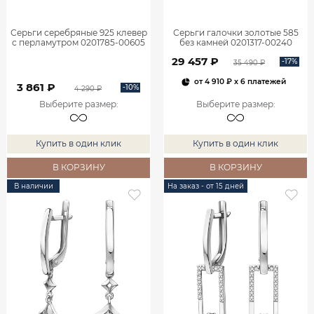
Серьги серебряные 925 клевер
Серьги галочки золотые 585
с перламутром 0201785-00605
без камней 0201317-00240
29 457 ₽
-17%
35 490 ₽
от
4 910 ₽
x 6 платежей
3 861 ₽
-10%
4 290 ₽
Выберите размер
:
Выберите размер
:
Купить в один клик
Купить в один клик
В КОРЗИНУ
В КОРЗИНУ
В наличии
На заказ - от 15 дней