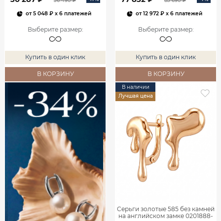
36 490 ₽
83 690 ₽
от
5 048 ₽
x 6 платежей
от
12 972 ₽
x 6 платежей
Выберите размер
:
Выберите размер
:
Купить в один клик
Купить в один клик
В КОРЗИНУ
В КОРЗИНУ
В наличии
Лучшая цена
Серьги золотые 585 без камней
на английском замке 0201888-