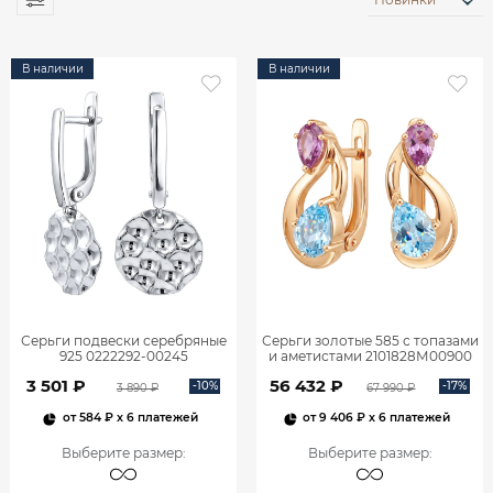
В наличии
В наличии
Серьги подвески серебряные
Серьги золотые 585 с топазами
925 0222292-00245
и аметистами 2101828М00900
3 501 ₽
56 432 ₽
-10%
-17%
3 890 ₽
67 990 ₽
от
584 ₽
x 6 платежей
от
9 406 ₽
x 6 платежей
Выберите размер
:
Выберите размер
: