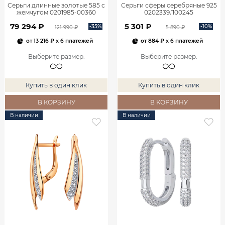
Серьги длинные золотые 585 с
Серьги сферы серебряные 925
жемчугом 0201985-00360
0202339Л00245
79 294 ₽
5 301 ₽
-35%
-10%
121 990 ₽
5 890 ₽
от
13 216 ₽
x 6 платежей
от
884 ₽
x 6 платежей
Выберите размер
:
Выберите размер
:
Купить в один клик
Купить в один клик
В КОРЗИНУ
В КОРЗИНУ
В наличии
В наличии