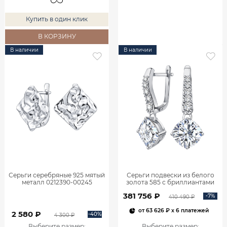
Купить в один клик
В КОРЗИНУ
В наличии
В наличии
Серьги серебряные 925 мятый
Серьги подвески из белого
металл 0212390-00245
золота 585 с бриллиантами
2,06 карата 2101800М06442
381 756 ₽
-7%
410 490 ₽
от
63 626 ₽
x 6 платежей
2 580 ₽
-40%
4 300 ₽
Выберите размер
:
Выберите размер
: