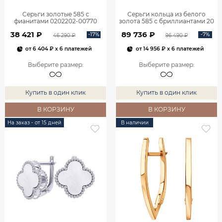
Серьги золотые 585 с
Серьги кольца из белого
фианитами 0202202-00770
золота 585 с бриллиантами 20
мм 0201657-02732
38 421 ₽
89 736 ₽
-17%
-7%
46 290 ₽
96 490 ₽
от
6 404 ₽
x 6 платежей
от
14 956 ₽
x 6 платежей
Выберите размер
:
Выберите размер
:
Купить в один клик
Купить в один клик
В КОРЗИНУ
В КОРЗИНУ
На заказ - от 15 дней
В наличии