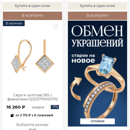
Купить в один клик
Купить в один клик
В КОРЗИНУ
В КОРЗИНУ
В наличии
Серьги золотые 585 с
фианитами 0202377М00770
16 260 ₽
-17%
19 590 ₽
от
2 710 ₽
x 6 платежей
Выберите размер
: