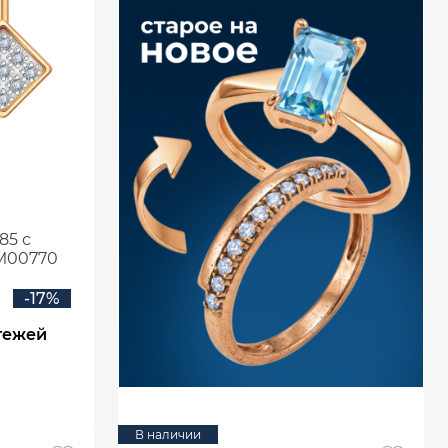
85 с
М00770
-17%
тежей
В наличии