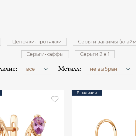
Цепочки-протяжки
Серьги зажимы (клай
Серьги-каффы
Серьги 2 в 1
личие:
Металл:
все
не выбран
В наличии