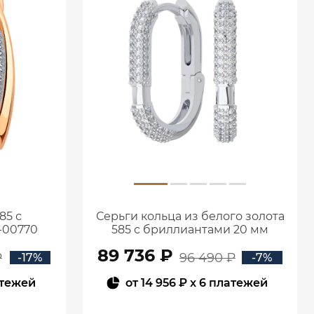
85 с
Серьги кольца из белого золота
-00770
585 с бриллиантами 20 мм
0201657-02732
89 736 ₽
₽
96 490 ₽
-17%
-7%
атежей
от
14 956 ₽
x 6 платежей