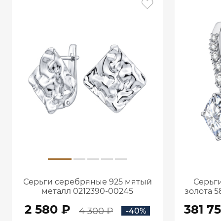
Серьги серебряные 925 мятый
Серьги
металл 0212390-00245
золота 5
кар
2 580 ₽
381 7
4 300 ₽
-40%