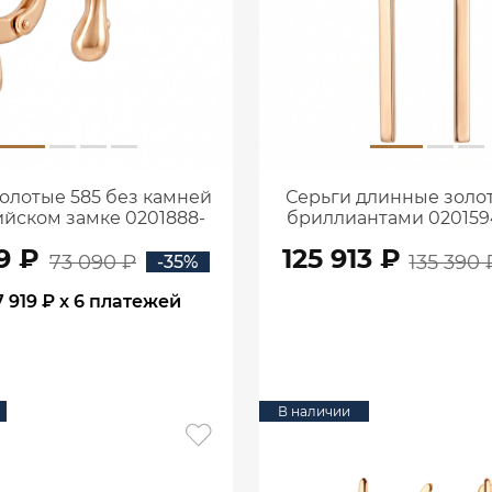
олотые 585 без камней
Серьги длинные золот
ийском замке 0201888-
бриллиантами 02015
00240
9 ₽
125 913 ₽
73 090 ₽
135 390 
-35%
7 919 ₽
x 6 платежей
В КОРЗИНУ
В КОРЗИНУ
В наличии