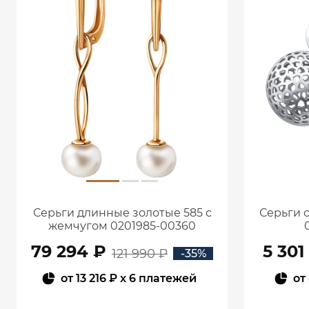
Серьги длинные золотые 585 с
Серьги 
жемчугом 0201985-00360
79 294 ₽
5 301
121 990 ₽
-35%
от
13 216 ₽
x 6 платежей
от