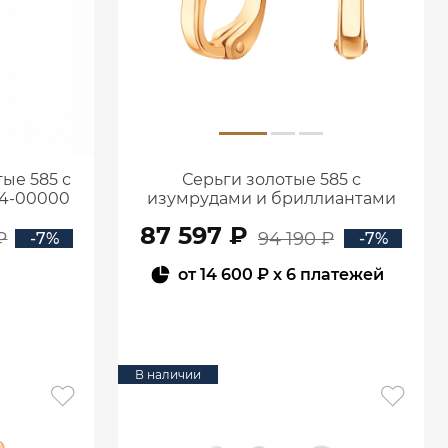
ые 585 с
Серьги золотые 585 с
94-00000
изумрудами и бриллиантами
2100555-00060
87 597 ₽
₽
94 190 ₽
-7%
-7%
от
14 600 ₽
x 6 платежей
В КОРЗИНУ
В наличии