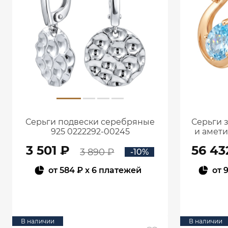
Серьги подвески серебряные
Серьги 
925 0222292-00245
и амет
3 501 ₽
56 43
3 890 ₽
-10%
от
584 ₽
x 6 платежей
от
9
В КОРЗИНУ
В наличии
В наличии