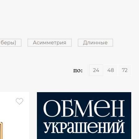
мберы)
Асимметрия
Длинные
по:
24
48
72