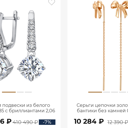
 подвески из белого
Серьги цепочки золо
85 с бриллиантами 2,06
бантики без камней 0
ата 2101800М06442
00240
56 ₽
10 284 ₽
410 490 ₽
12 390 
-7%