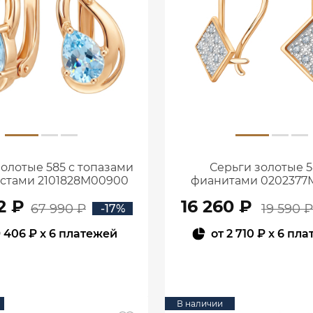
золотые 585 с топазами
Серьги золотые 5
истами 2101828М00900
фианитами 0202377
2 ₽
16 260 ₽
67 990 ₽
19 590 ₽
-17%
 406 ₽
x 6 платежей
от
2 710 ₽
x 6 пла
В КОРЗИНУ
В КОРЗИНУ
В наличии