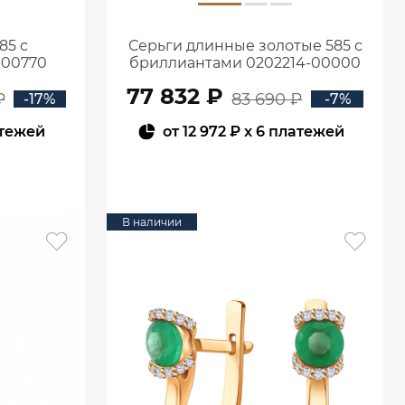
85 с
Серьги длинные золотые 585 с
-00770
бриллиантами 0202214-00000
77 832 ₽
₽
83 690 ₽
-17%
-7%
атежей
от
12 972 ₽
x 6 платежей
В КОРЗИНУ
В наличии