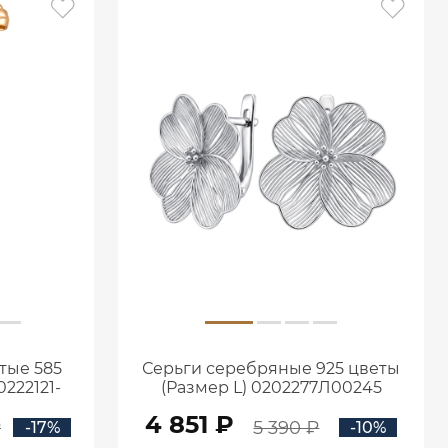
тые 585
Серьги серебряные 925 цветы
222121-
(Размер L) 0202277Л00245
4 851 ₽
₽
5 390 ₽
-17%
-10%