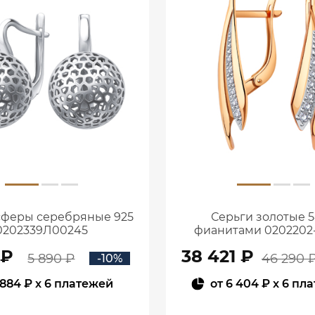
сферы серебряные 925
Серьги золотые 5
0202339Л00245
фианитами 0202202
 ₽
38 421 ₽
5 890 ₽
46 290 
-10%
884 ₽
x 6 платежей
от
6 404 ₽
x 6 пл