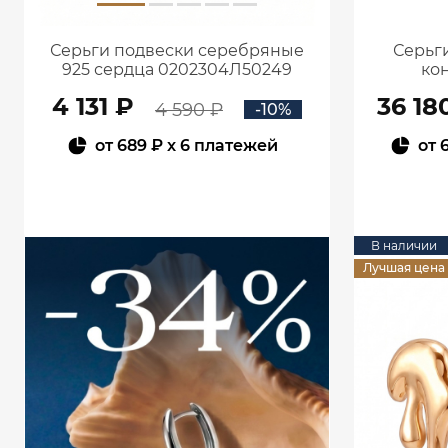
Серьги подвески серебряные
Серьги
925 сердца 0202304Л50249
кон
4 131 ₽
36 18
4 590 ₽
-10%
от
689 ₽
x 6 платежей
от
В КОРЗИНУ
В наличии
Лучшая цена