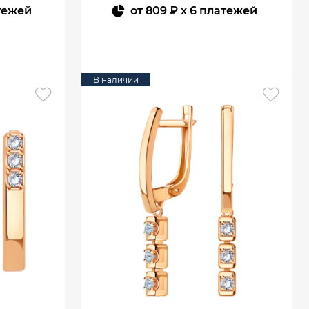
тежей
от
809 ₽
x 6 платежей
В КОРЗИНУ
В наличии