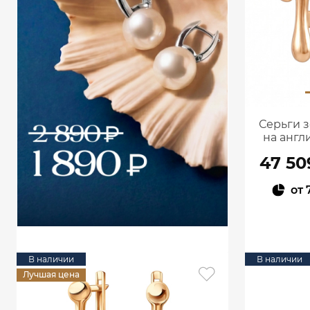
Серьги з
на англ
47 50
от
В наличии
В наличии
Лучшая цена