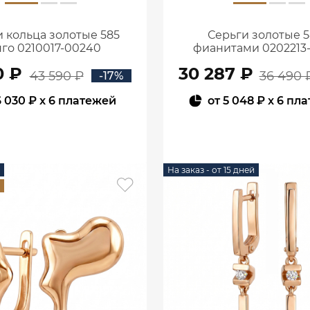
 кольца золотые 585
Серьги золотые 5
го 0210017-00240
фианитами 0202213
0 ₽
30 287 ₽
43 590 ₽
36 490 
-17%
6 030 ₽
x 6 платежей
от
5 048 ₽
x 6 пл
В КОРЗИНУ
В КОРЗИНУ
На заказ - от 15 дней