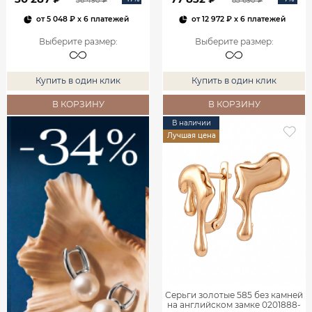
36 490 ₽
83 690 ₽
от
5 048 ₽
x 6 платежей
от
12 972 ₽
x 6 платежей
Выберите размер
:
Выберите размер
:
Купить в один клик
Купить в один клик
В КОРЗИНУ
В КОРЗИНУ
В наличии
Лучшая цена
Серьги золотые 585 без камней
на английском замке 0201888-