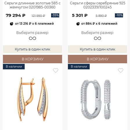
Серьги длинные золотые 585 с
Серьги сферы серебряные 925
жемчугом 0201985-00360
0202339Л00245
79 294 ₽
5 301 ₽
-35%
-10%
121 990 ₽
5 890 ₽
от
13 216 ₽
x 6 платежей
от
884 ₽
x 6 платежей
Выберите размер
:
Выберите размер
:
Купить в один клик
Купить в один клик
В КОРЗИНУ
В КОРЗИНУ
В наличии
В наличии