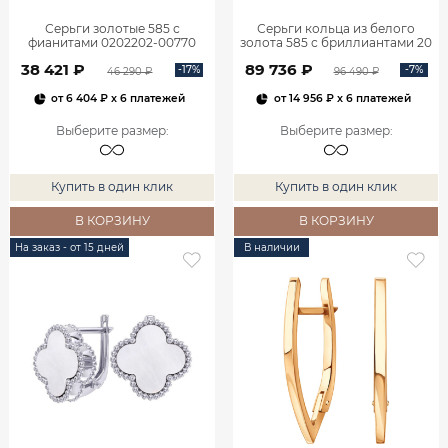
Серьги золотые 585 с
Серьги кольца из белого
фианитами 0202202-00770
золота 585 с бриллиантами 20
мм 0201657-02732
38 421 ₽
89 736 ₽
-17%
-7%
46 290 ₽
96 490 ₽
от
6 404 ₽
x 6 платежей
от
14 956 ₽
x 6 платежей
Выберите размер
:
Выберите размер
:
Купить в один клик
Купить в один клик
В КОРЗИНУ
В КОРЗИНУ
На заказ - от 15 дней
В наличии