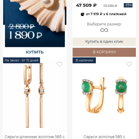
00240
47 509 ₽
-35%
73 090 ₽
от
7 919 ₽
x 6 платежей
Выберите размер
:
Купить в один клик
В КОРЗИНУ
На заказ - от 15 дней
В наличии
Серьги длинные золотые 585 с
Серьги золотые 585 с