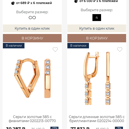
от
6 030 ₽
x 6 платежей
от
689 ₽
x 6 платежей
Выберите размер
:
Выберите размер
:
4
Купить в один клик
Купить в один клик
В КОРЗИНУ
В КОРЗИНУ
В наличии
В наличии
Серьги золотые 585 с
Серьги длинные золотые 585 с
фианитами 0202213-00770
бриллиантами 0202214-00000
30 287 ₽
77 832 ₽
-17%
-7%