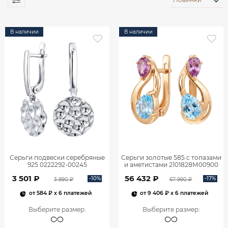
В наличии
В наличии
Серьги подвески серебряные
Серьги золотые 585 с топазами
925 0222292-00245
и аметистами 2101828М00900
3 501 ₽
56 432 ₽
-10%
-17%
3 890 ₽
67 990 ₽
от
584 ₽
x 6 платежей
от
9 406 ₽
x 6 платежей
Выберите размер
:
Выберите размер
: