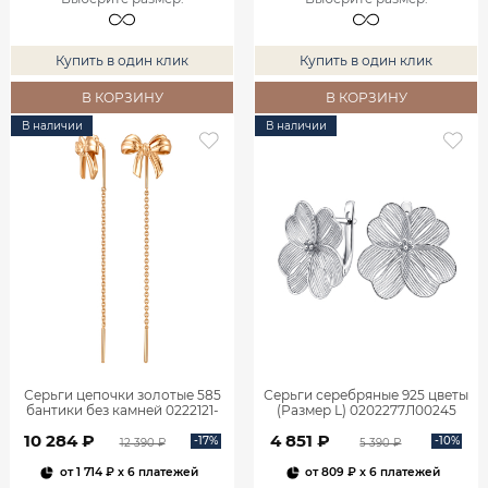
Купить в один клик
Купить в один клик
В КОРЗИНУ
В КОРЗИНУ
В наличии
В наличии
Серьги цепочки золотые 585
Серьги серебряные 925 цветы
бантики без камней 0222121-
(Размер L) 0202277Л00245
00240
10 284 ₽
4 851 ₽
-17%
-10%
12 390 ₽
5 390 ₽
от
1 714 ₽
x 6 платежей
от
809 ₽
x 6 платежей