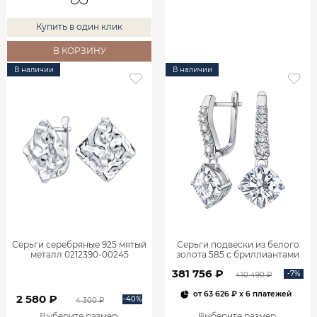
Купить в один клик
В КОРЗИНУ
В наличии
В наличии
Серьги серебряные 925 мятый
Серьги подвески из белого
металл 0212390-00245
золота 585 с бриллиантами
2,06 карата 2101800М06442
381 756 ₽
-7%
410 490 ₽
от
63 626 ₽
x 6 платежей
2 580 ₽
-40%
4 300 ₽
Выберите размер
:
Выберите размер
: