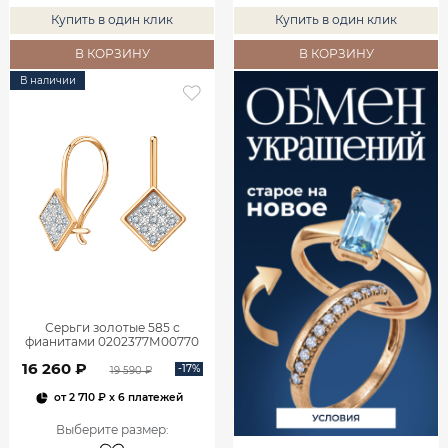
Купить в один клик
Купить в один клик
В КОРЗИНУ
В КОРЗИНУ
В наличии
Серьги золотые 585 с
фианитами 0202377М00770
16 260 ₽
-17%
19 590 ₽
от
2 710 ₽
x 6 платежей
Выберите размер
: