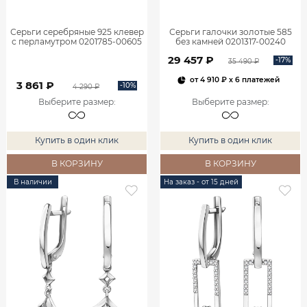
Серьги серебряные 925 клевер
Серьги галочки золотые 585
с перламутром 0201785-00605
без камней 0201317-00240
29 457 ₽
-17%
35 490 ₽
от
4 910 ₽
x 6 платежей
3 861 ₽
-10%
4 290 ₽
Выберите размер
:
Выберите размер
:
Купить в один клик
Купить в один клик
В КОРЗИНУ
В КОРЗИНУ
В наличии
На заказ - от 15 дней