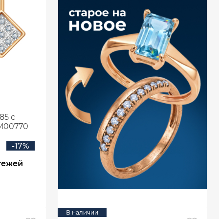
85 с
М00770
-17%
тежей
В наличии