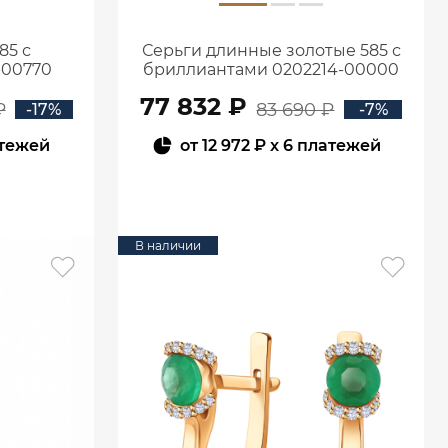
85 с
Серьги длинные золотые 585 с
-00770
бриллиантами 0202214-00000
77 832 ₽
₽
83 690 ₽
-17%
-7%
атежей
от
12 972 ₽
x 6 платежей
В КОРЗИНУ
В наличии