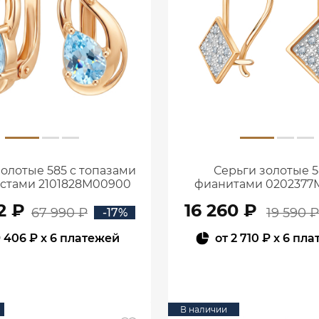
золотые 585 с топазами
Серьги золотые 5
истами 2101828М00900
фианитами 0202377
2 ₽
16 260 ₽
67 990 ₽
19 590 ₽
-17%
 406 ₽
x 6 платежей
от
2 710 ₽
x 6 пла
В КОРЗИНУ
В КОРЗИНУ
В наличии