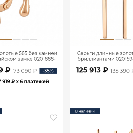
олотые 585 без камней
Серьги длинные золот
ийском замке 0201888-
бриллиантами 02015
00240
9 ₽
125 913 ₽
73 090 ₽
135 390 
-35%
7 919 ₽
x 6 платежей
В КОРЗИНУ
В КОРЗИНУ
В наличии