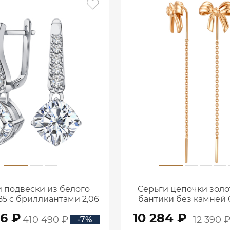
 подвески из белого
Серьги цепочки золо
85 с бриллиантами 2,06
бантики без камней 0
ата 2101800М06442
00240
56 ₽
10 284 ₽
410 490 ₽
12 390 
-7%