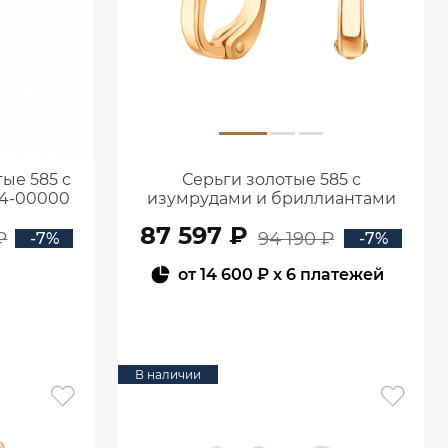
ые 585 с
Серьги золотые 585 с
94-00000
изумрудами и бриллиантами
2100555-00060
87 597 ₽
₽
94 190 ₽
-7%
-7%
от
14 600 ₽
x 6 платежей
В КОРЗИНУ
В наличии