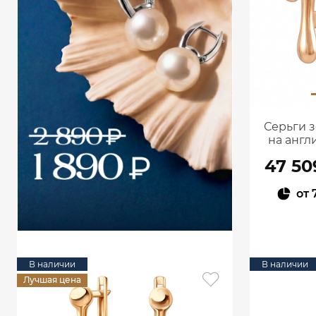
Серьги з
на англ
47 50
от
В наличии
В наличии
Лучшая цена