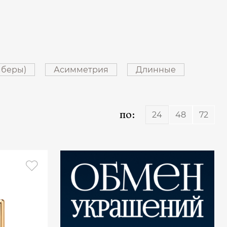
мберы)
Асимметрия
Длинные
по:
24
48
72