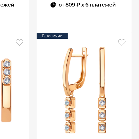
тежей
от
809 ₽
x 6 платежей
В КОРЗИНУ
В наличии