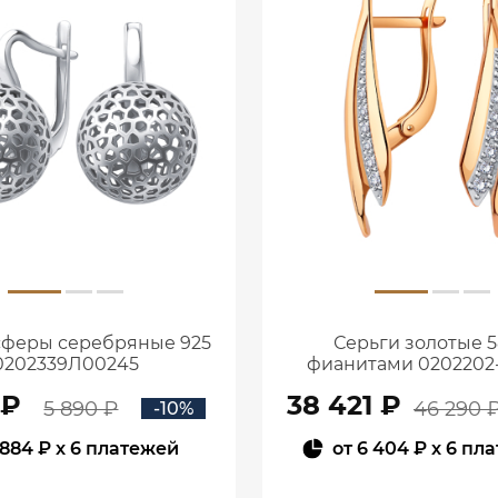
сферы серебряные 925
Серьги золотые 5
0202339Л00245
фианитами 0202202
 ₽
38 421 ₽
5 890 ₽
46 290 
-10%
884 ₽
x 6 платежей
от
6 404 ₽
x 6 пл