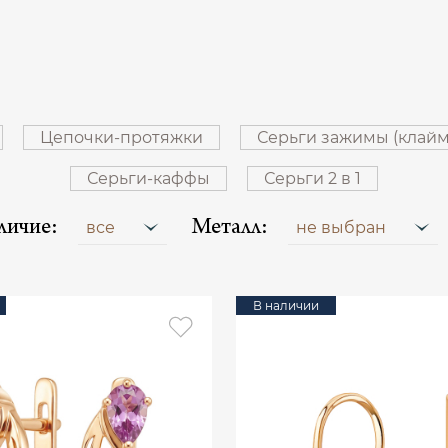
Цепочки-протяжки
Серьги зажимы (клай
Серьги-каффы
Серьги 2 в 1
личие:
Металл:
все
не выбран
В наличии