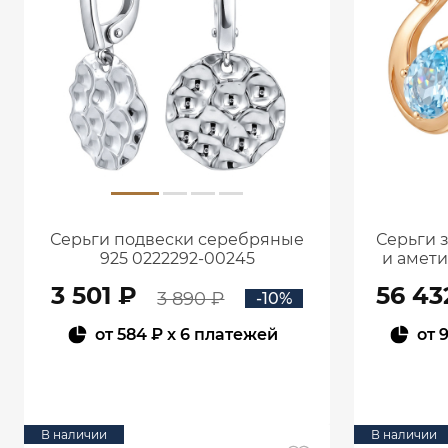
Серьги подвески серебряные
Серьги 
925 0222292-00245
и амет
3 501 ₽
56 43
3 890 ₽
-10%
от
584 ₽
x 6 платежей
от
9
В КОРЗИНУ
В наличии
В наличии