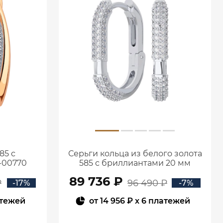
85 с
Серьги кольца из белого золота
-00770
585 с бриллиантами 20 мм
0201657-02732
89 736 ₽
₽
96 490 ₽
-17%
-7%
атежей
от
14 956 ₽
x 6 платежей