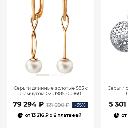
Серьги длинные золотые 585 с
Серьги 
жемчугом 0201985-00360
79 294 ₽
5 301
121 990 ₽
-35%
от
13 216 ₽
x 6 платежей
от