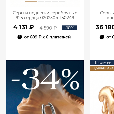
Серьги подвески серебряные
Серьги
925 сердца 0202304Л50249
кон
4 131 ₽
36 18
4 590 ₽
-10%
от
689 ₽
x 6 платежей
от
В КОРЗИНУ
В наличии
Лучшая цена