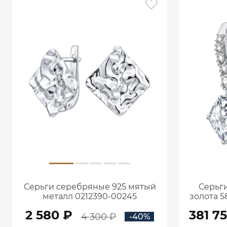
Серьги серебряные 925 мятый
Серьги
металл 0212390-00245
золота 5
кар
2 580 ₽
381 7
4 300 ₽
-40%