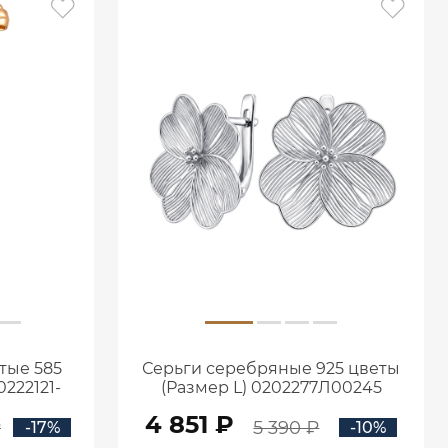
тые 585
Серьги серебряные 925 цветы
222121-
(Размер L) 0202277Л00245
4 851 ₽
₽
5 390 ₽
-17%
-10%