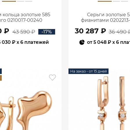
 кольца золотые 585
Серьги золотые 5
го 0210017-00240
фианитами 0202213
0 ₽
30 287 ₽
43 590 ₽
36 490 
-17%
6 030 ₽
x 6 платежей
от
5 048 ₽
x 6 пл
В КОРЗИНУ
В КОРЗИНУ
На заказ - от 15 дней